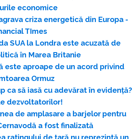
urile economice
agrava criza energetică din Europa -
nancial TImes
a SUA la Londra este acuzată de
litică în Marea Britanie
că este aproape de un acord privind
âmtoarea Ormuz
up ca să iasă cu adevărat în evidență?
 dezvoltatorilor!
nea de amplasare a barjelor pentru
Cernavodă a fost finalizată
 ratingului de ţară nu reprezintă un