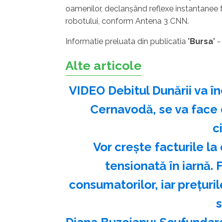
oamenilor, declanşând reflexe instantanee 
robotului, conform Antena 3 CNN.
Informatie preluata din publicatia "
Bursa
" 
Alte articole
VIDEO Debitul Dunării va î
Cernavodă, se va face 
c
Vor crește facturile la 
tensionată în iarnă. F
consumatorilor, iar prețuri
s