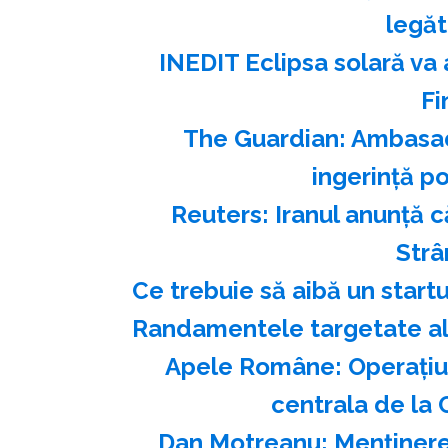
legăt
INEDIT Eclipsa solară va 
Fi
The Guardian: Ambasad
ingerinţă po
Reuters: Iranul anunţă 
Str
Ce trebuie să aibă un start
Randamentele targetate ale
Apele Române: Operaţiu
centrala de la 
Dan Motreanu: Menţinerea