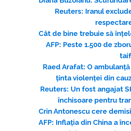
Diana Buzoianu: Scufundarea
Reuters: Iranul exclude
respectare
Cât de bine trebuie să înțel
AFP: Peste 1.500 de zboru
tai
Raed Arafat: O ambulanţă 
ţinta violenţei din ca
Reuters: Un fost angajat S
închisoare pentru tra
Crin Antonescu cere demisi
AFP: Inflaţia din China a înce