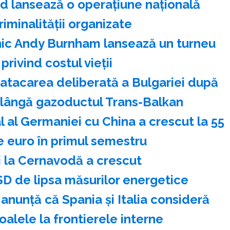
d lansează o operaţiune naţională
riminalităţii organizate
anic Andy Burnham lansează un turneu
privind costul vieţii
atacarea deliberată a Bulgariei după
 lângă gazoductul Trans-Balkan
l al Germaniei cu China a crescut la 55
e euro în primul semestru
i la Cernavodă a crescut
D de lipsa măsurilor energetice
nunţă că Spania şi Italia consideră
alele la frontierele interne