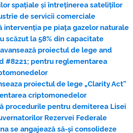
r spaţiale şi întreţinerea sateliţilor
strie de servicii comerciale
intervenţia pe piaţa gazelor naturale
u scăzut la 58% din capacitate
 avansează proiectul de lege and
nd #8221; pentru reglementarea
iptomonedelor
seaza proiectul de lege „Clarity Act”
entarea criptomonedelor
ă procedurile pentru demiterea Lisei
uvernatorilor Rezervei Federale
ina se angajează să-şi consolideze