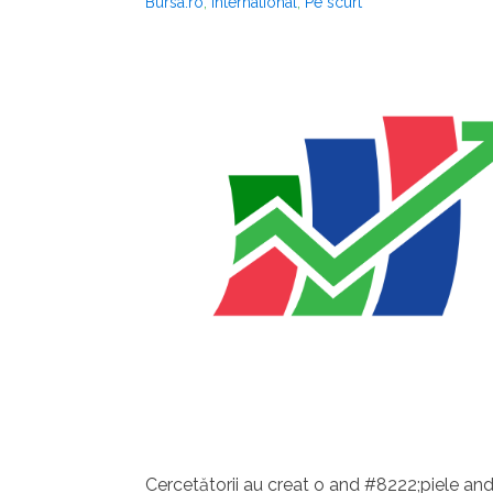
Bursa.ro
,
International
,
Pe scurt
Cercetătorii au creat o and #8222;piele and 