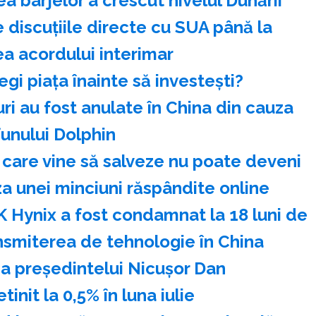
 barjelor a crescut nivelul Dunării
 discuţiile directe cu SUA până la
a acordului interimar
egi piața înainte să investești?
ri au fost anulate în China din cauza
funului Dolphin
care vine să salveze nu poate deveni
uza unei minciuni răspândite online
K Hynix a fost condamnat la 18 luni de
nsmiterea de tehnologie în China
a preşedintelui Nicuşor Dan
tinit la 0,5% în luna iulie