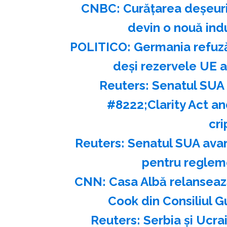
CNBC: Curăţarea deşeurilo
devin o nouă indu
POLITICO: Germania refuză 
deşi rezervele UE a
Reuters: Senatul SUA
#8222;Clarity Act a
cr
Reuters: Senatul SUA avan
pentru reglem
CNN: Casa Albă relanseaz
Cook din Consiliul G
Reuters: Serbia şi Ucra