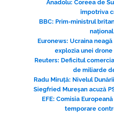
Anadolu: Coreea de Su
împotriva c
BBC: Prim-ministrul brit
naţional 
Euronews: Ucraina neagă 
explozia unei drone
Reuters: Deficitul comercia
de miliarde d
Radu Miruţă: Nivelul Dunări
Siegfried Mureşan acuză PS
EFE: Comisia Europeană a
temporare contro