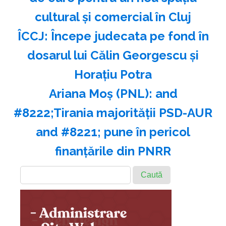
cultural şi comercial în Cluj
ÎCCJ: Începe judecata pe fond în
dosarul lui Călin Georgescu şi
Horaţiu Potra
Ariana Moş (PNL): and
#8222;Tirania majorităţii PSD-AUR
and #8221; pune în pericol
finanţările din PNRR