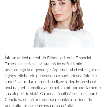
Într-un articol recent, Jo Ellison, editor la Financial
Times, scrie că s-a săturat să fie definită prin
apartenenţa la o generaţie. Argumentul ei este uşor de
înţeles: etichetele generaţionale sunt adesea folosite
superficial, reduc oamenii la clişee şi dau impresia că
anul naşterii ar explica automat valori, comportamente
sau alegeri de viaţă. Cu această critică sunt de acord.
Concluzia ei - că ar trebui să renunţăm la ideea de
generaţie – mi se pare însă prea grăbită.