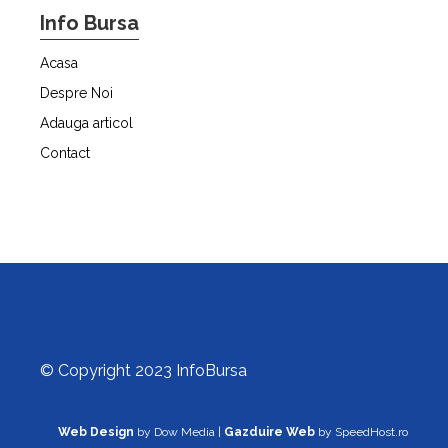
Info Bursa
Acasa
Despre Noi
Adauga articol
Contact
© Copyright 2023 InfoBursa
Web Design
by Dow Media |
Gazduire Web
by SpeedHost.ro