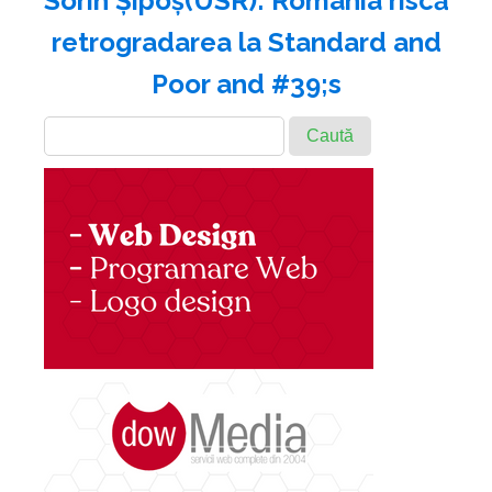
Sorin Şipoş(USR): România riscă
retrogradarea la Standard and
Poor and #39;s