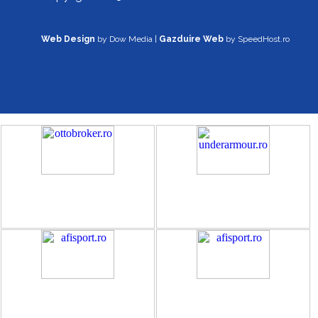
Web Design
by Dow Media |
Gazduire Web
by SpeedHost.ro