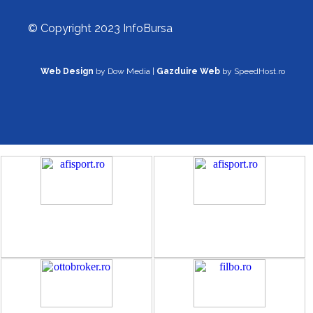
© Copyright 2023 InfoBursa
Web Design
by Dow Media |
Gazduire Web
by SpeedHost.ro