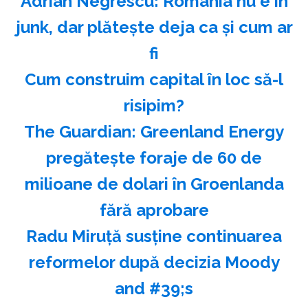
Adrian Negrescu: România nu e în
junk, dar plăteşte deja ca şi cum ar
fi
Cum construim capital în loc să-l
risipim?
The Guardian: Greenland Energy
pregăteşte foraje de 60 de
milioane de dolari în Groenlanda
fără aprobare
Radu Miruţă susţine continuarea
reformelor după decizia Moody
and #39;s