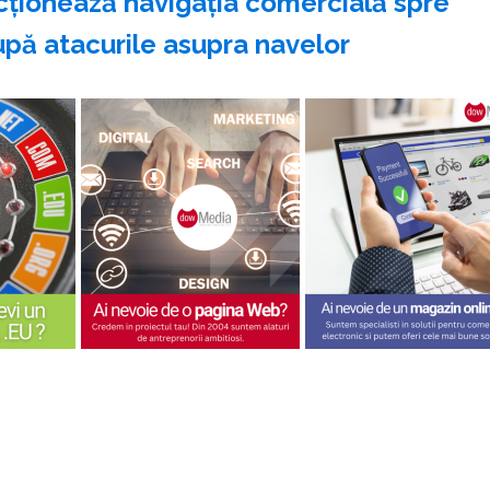
cţionează navigaţia comercială spre
pă atacurile asupra navelor