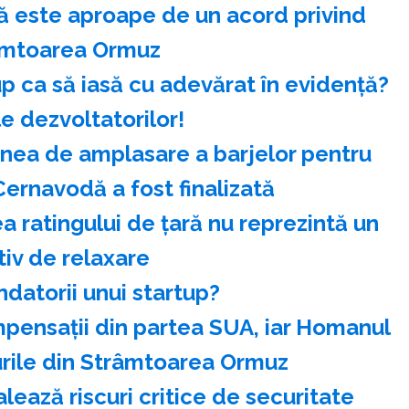
că este aproape de un acord privind
âmtoarea Ormuz
up ca să iasă cu adevărat în evidență?
 dezvoltatorilor!
nea de amplasare a barjelor pentru
Cernavodă a fost finalizată
 ratingului de ţară nu reprezintă un
iv de relaxare
ndatorii unui startup?
mpensaţii din partea SUA, iar Homanul
ile din Strâmtoarea Ormuz
ează riscuri critice de securitate