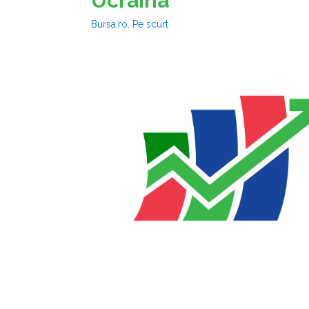
Ucraina
Bursa.ro
,
Pe scurt