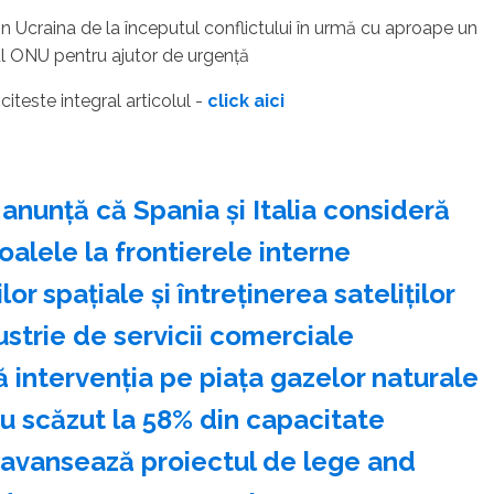
 Ucraina de la începutul conflictului în urmă cu aproape un
rul ONU pentru ajutor de urgenţă
- citeste integral articolul -
click aici
nunţă că Spania şi Italia consideră
alele la frontierele interne
r spaţiale şi întreţinerea sateliţilor
strie de servicii comerciale
intervenţia pe piaţa gazelor naturale
u scăzut la 58% din capacitate
 avansează proiectul de lege and