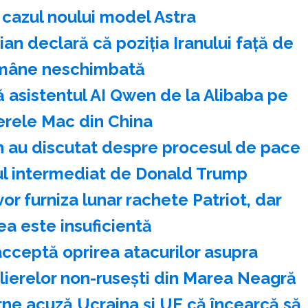
 cazul noului model Astra
n declară că poziţia Iranului faţă de
mâne neschimbată
 asistentul AI Qwen de la Alibaba pe
rele Mac din China
n au discutat despre procesul de pace
dul intermediat de Donald Trump
or furniza lunar rachete Patriot, dar
ea este insuficientă
cceptă oprirea atacurilor asupra
olierelor non-ruseşti din Marea Neagră
rne acuză Ucraina şi UE că încearcă să