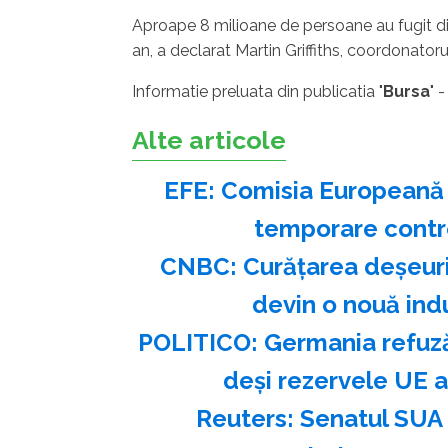
Aproape 8 milioane de persoane au fugit din
an, a declarat Martin Griffiths, coordonato
Informatie preluata din publicatia "
Bursa
" 
Alte articole
EFE: Comisia Europeană a
temporare contro
CNBC: Curăţarea deşeurilo
devin o nouă indu
POLITICO: Germania refuză 
deşi rezervele UE a
Reuters: Senatul SUA