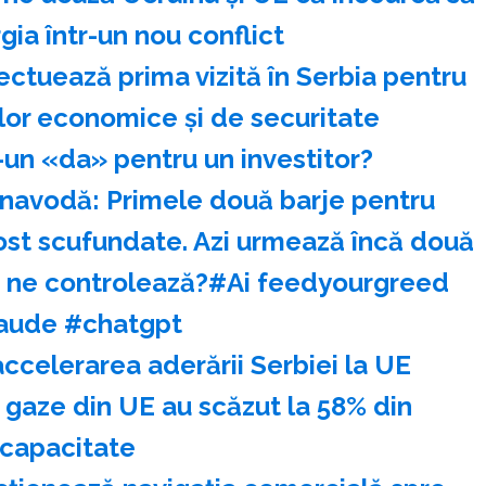
ia într-un nou conflict
ectuează prima vizită în Serbia pentru
ilor economice şi de securitate
-un «da» pentru un investitor?
rnavodă: Primele două barje pentru
fost scufundate. Azi urmează încă două
au ne controlează?#Ai feedyourgreed
aude #chatgpt
accelerarea aderării Serbiei la UE
 gaze din UE au scăzut la 58% din
capacitate