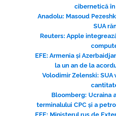
cibernetică în
Anadolu: Masoud Pezeshkia
SUA ră
Reuters: Apple integrează
compute
EFE: Armenia şi Azerbaidja
la un an de la acor
Volodimir Zelenski: SUA v
cantitat
Bloomberg: Ucraina a
terminalului CPC şi a petr
EFE: Ministerul rus de Exte