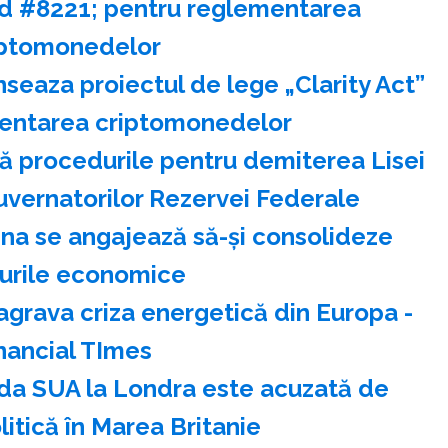
nd #8221; pentru reglementarea
iptomonedelor
seaza proiectul de lege „Clarity Act”
entarea criptomonedelor
ă procedurile pentru demiterea Lisei
uvernatorilor Rezervei Federale
ina se angajează să-şi consolideze
urile economice
agrava criza energetică din Europa -
nancial TImes
a SUA la Londra este acuzată de
litică în Marea Britanie