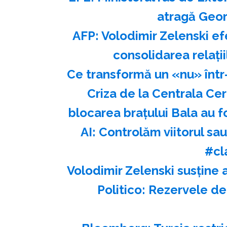
atragă Georg
AFP: Volodimir Zelenski ef
consolidarea relaţi
Ce transformă un «nu» într
Criza de la Centrala Ce
blocarea brațului Bala au 
AI: Controlăm viitorul s
#cl
Volodimir Zelenski susţine 
Politico: Rezervele de