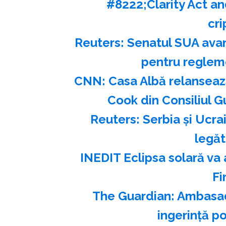
#8222;Clarity Act a
cr
Reuters: Senatul SUA avan
pentru reglem
CNN: Casa Albă relanseaz
Cook din Consiliul G
Reuters: Serbia şi Ucra
legăt
INEDIT Eclipsa solară va 
Fi
The Guardian: Ambasad
ingerinţă po