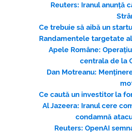
Reuters: Iranul anunţă 
Str
Ce trebuie să aibă un start
Randamentele targetate ale
Apele Române: Operaţiu
centrala de la 
Dan Motreanu: Menţinerea
mot
Ce caută un investitor la fo
Al Jazeera: Iranul cere co
condamnă atacur
Reuters: OpenAI semnal