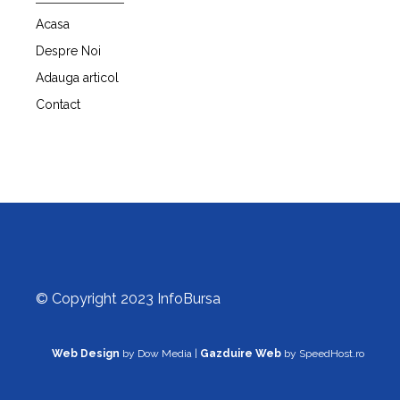
Acasa
Despre Noi
Adauga articol
Contact
© Copyright 2023 InfoBursa
Web Design
by Dow Media |
Gazduire Web
by SpeedHost.ro