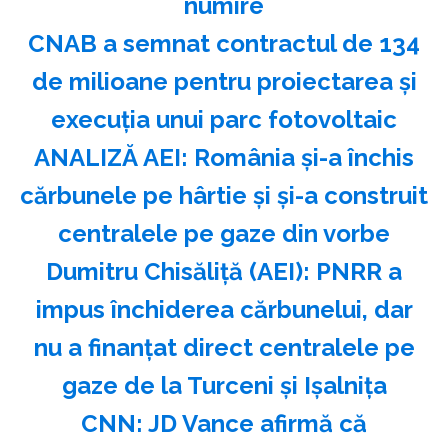
numire
CNAB a semnat contractul de 134
de milioane pentru proiectarea şi
execuţia unui parc fotovoltaic
ANALIZĂ AEI: România şi-a închis
cărbunele pe hârtie şi şi-a construit
centralele pe gaze din vorbe
Dumitru Chisăliţă (AEI): PNRR a
impus închiderea cărbunelui, dar
nu a finanţat direct centralele pe
gaze de la Turceni şi Işalniţa
CNN: JD Vance afirmă că