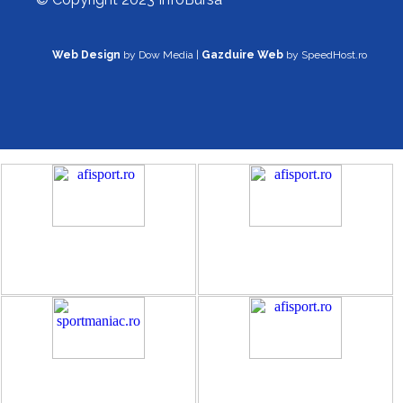
Web Design
by Dow Media |
Gazduire Web
by SpeedHost.ro