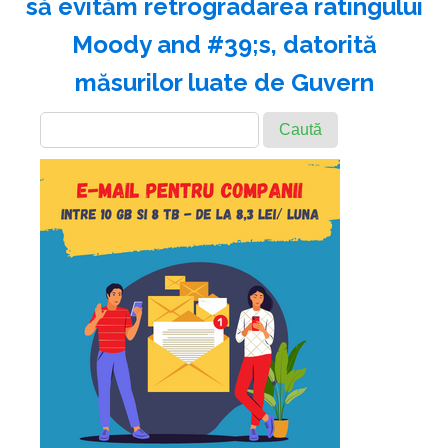
să evităm retrogradarea ratingului
Moody and #39;s, datorită
măsurilor luate de Guvern