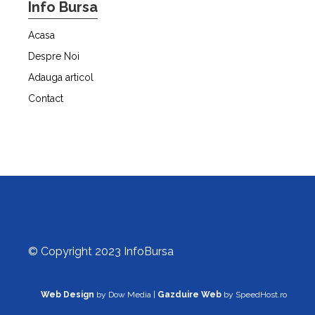
Info Bursa
Acasa
Despre Noi
Adauga articol
Contact
© Copyright 2023 InfoBursa
Web Design
by Dow Media |
Gazduire Web
by SpeedHost.ro