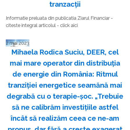
tranzacţii
Informatie preluata din publicatia Ziarul Financiar -
citeste integral articolul - click aici
2 mai 2023
Mihaela Rodica Suciu, DEER, cel
mai mare operator din distri­buţia
de energie din România: Ritmul
tranziţiei energetice seamănă mai
degrabă cu o terapie-şoc. „Trebuie
să ne calibrăm investiţiile astfel
încât să realizăm ceea ce ne-am
propus, dar fără a creşte exagerat