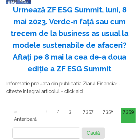
2 mai 2023
Urmează ZF ESG Summit, luni, 8
mai 2023. Verde-n faţă sau cum
trecem de la business as usual la
modele sustenabile de afaceri?
Aflaţi pe 8 mai la cea de-a doua
ediţie a ZF ESG Summit
Informatie preluata din publicatia Ziarul Financiar -
citeste integral articolul - click aici
«
1
2
3
…
7.357
7.358
7.359
Anterioară