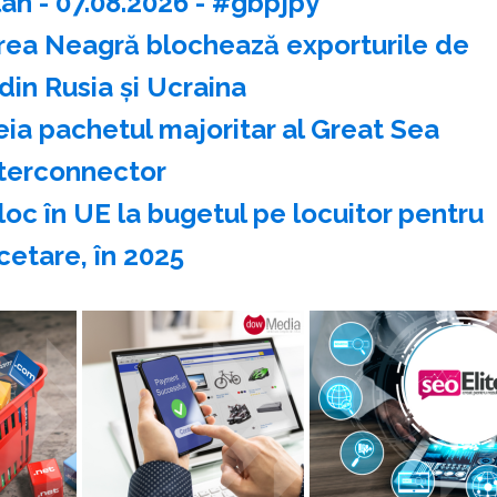
an - 07.08.2026 - #gbpjpy
area Neagră blochează exporturile de
din Rusia şi Ucraina
ia pachetul majoritar al Great Sea
terconnector
loc în UE la bugetul pe locuitor pentru
cetare, în 2025