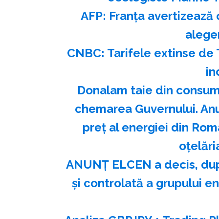
AFP: Franţa avertizează c
aleger
CNBC: Tarifele extinse de T
in
Donalam taie din consumul
chemarea Guvernului. Anul 
preț al energiei din Rom
oțelări
ANUNȚ ELCEN a decis, după
și controlată a grupului e