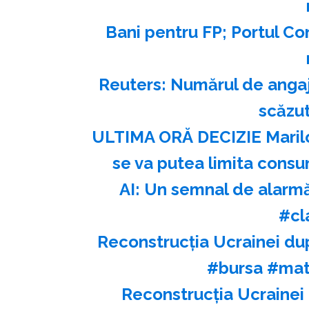
Bani pentru FP; Portul Co
Reuters: Numărul de angaja
scăzut
ULTIMA ORĂ DECIZIE Marilor
se va putea limita consu
AI: Un semnal de alarmă
#cl
Reconstrucția Ucrainei du
#bursa #mat
Reconstrucția Ucrainei 