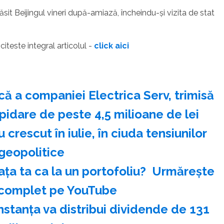
t Beijingul vineri după-amiază, încheindu-şi vizita de stat
- citeste integral articolul -
click aici
ă a companiei Electrica Serv, trimisă
pidare de peste 4,5 milioane de lei
 crescut în iulie, în ciuda tensiunilor
geopolitice
ața ta ca la un portofoliu? ️ Urmărește
 complet pe YouTube
nstanţa va distribui dividende de 131