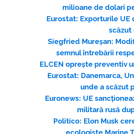
milioane de dolari pe
Eurostat: Exporturile UE 
scăzut 
Siegfried Mureşan: Modif
semnul întrebării res
ELCEN opreşte preventiv un
Eurostat: Danemarca, Ung
unde a scăzut p
Euronews: UE sancţioneaz
militară rusă du
Politico: Elon Musk cer
ecologiste Marine To