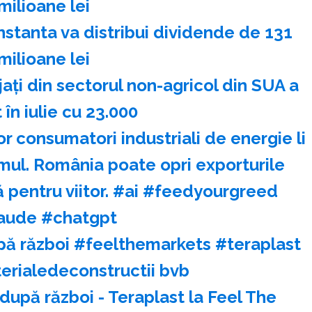
milioane lei
nstanta va distribui dividende de 131
milioane lei
ţi din sectorul non-agricol din SUA a
 în iulie cu 23.000
 consumatori industriali de energie li
mul. România poate opri exporturile
 pentru viitor. #ai #feedyourgreed
aude #chatgpt
pă război #feelthemarkets #teraplast
erialedeconstructii bvb
după război - Teraplast la Feel The