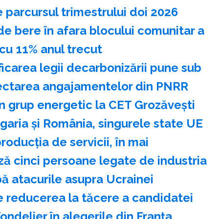
 parcursul trimestrului doi 2026
de bere în afara blocului comunitar a
cu 11% anul trecut
icarea legii decarbonizării pune sub
pectarea angajamentelor din PNRR
 grup energetic la CET Grozăveşti
aria şi România, singurele state UE
roducţia de servicii, în mai
ă cinci persoane legate de industria
pă atacurile asupra Ucrainei
e reducerea la tăcere a candidatei
ndelier în alegerile din Franţa