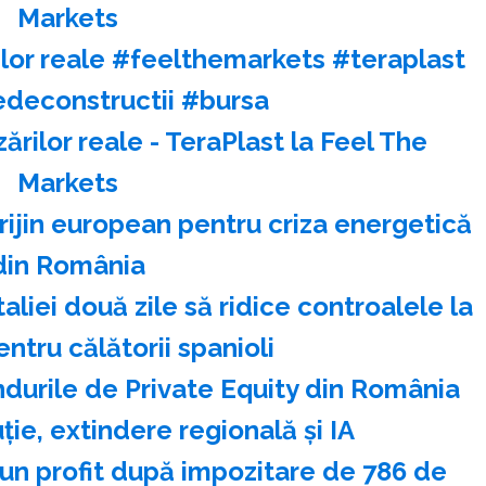
Markets
rilor reale #feelthemarkets #teraplast
edeconstructii #bursa
zărilor reale - TeraPlast la Feel The
Markets
rijin european pentru criza energetică
din România
liei două zile să ridice controalele la
entru călătorii spanioli
durile de Private Equity din România
ie, extindere regională şi IA
 un profit după impozitare de 786 de