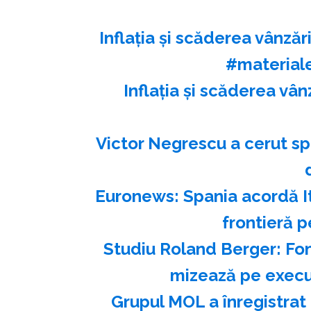
Inflația și scăderea vânză
#material
Inflația și scăderea vân
Victor Negrescu a cerut sp
Euronews: Spania acordă Ita
frontieră p
Studiu Roland Berger: Fon
mizează pe execuţ
Grupul MOL a înregistrat