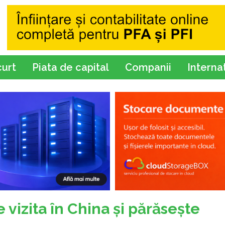
curt
Piata de capital
Companii
Interna
vizita în China şi părăseşte