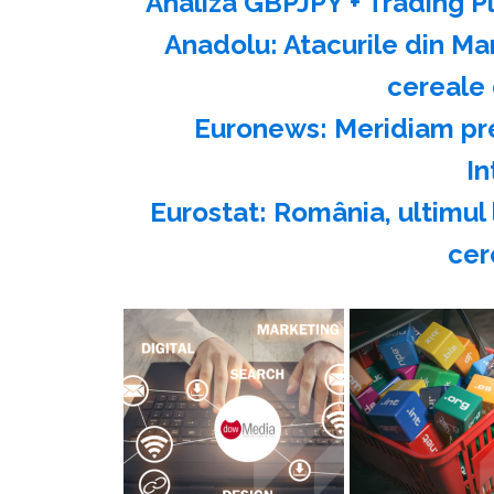
Analiza GBPJPY + Trading Pl
Anadolu: Atacurile din M
cereale 
Euronews: Meridiam pre
In
Eurostat: România, ultimul 
cer