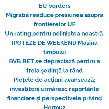
EU borders
Migraţia readuce presiunea asupra
frontierelor UE
Un rating pentru neliniştea noastră
IPOTEZE DE WEEKEND Maşina
timpului
BVB BET se depreciază pentru a
treia şedinţă la rând
Pieţele de acţiuni avansează;
investitorii urmăresc raportările
financiare şi perspectivele privind
Hormuz