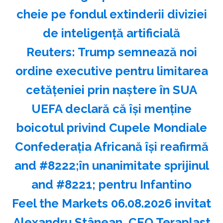
cheie pe fondul extinderii diviziei
de inteligenţă artificială
Reuters: Trump semnează noi
ordine executive pentru limitarea
cetăţeniei prin naştere în SUA
UEFA declară că îşi menţine
boicotul privind Cupele Mondiale
Confederaţia Africană îşi reafirmă
and #8222;în unanimitate sprijinul
and #8221; pentru Infantino
Feel the Markets 06.08.2026 invitat
Alexandru Stânean, CEO Teraplast