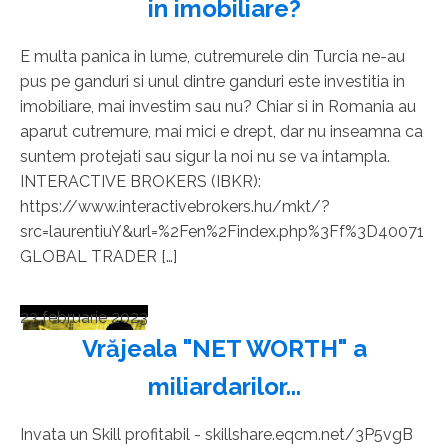
in imobiliare?
E multa panica in lume, cutremurele din Turcia ne-au
pus pe ganduri si unul dintre ganduri este investitia in
imobiliare, mai investim sau nu? Chiar si in Romania au
aparut cutremure, mai mici e drept, dar nu inseamna ca
suntem protejati sau sigur la noi nu se va intampla.
INTERACTIVE BROKERS (IBKR):
https://www.interactivebrokers.hu/mkt/?
src=laurentiuY&url=%2Fen%2Findex.php%3Ff%3D40071
GLOBAL TRADER […]
23 februarie 2023
Vrăjeala "NET WORTH" a
miliardarilor...
Invata un Skill profitabil - skillshare.eqcm.net/3P5vgB