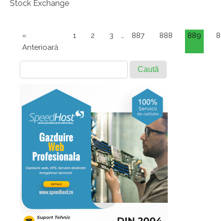
Stock Exchange
«
1
2
3
…
887
888
889
8
Anterioară