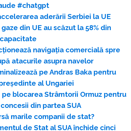
aude #chatgpt
accelerarea aderării Serbiei la UE
 gaze din UE au scăzut la 58% din
capacitate
cţionează navigaţia comercială spre
pă atacurile asupra navelor
nominalizează pe Andras Baka pentru
preşedinte al Ungariei
ză pe blocarea Strâmtorii Ormuz pentru
 concesii din partea SUA
bursă marile companii de stat?
entul de Stat al SUA închide cinci