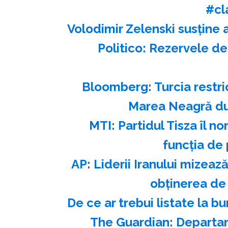
#cl
Volodimir Zelenski susţine 
Politico: Rezervele de
Bloomberg: Turcia restri
Marea Neagră du
MTI: Partidul Tisza îl 
funcţia de 
AP: Liderii Iranului mizea
obţinerea de
️De ce ar trebui listate la 
The Guardian: Departam