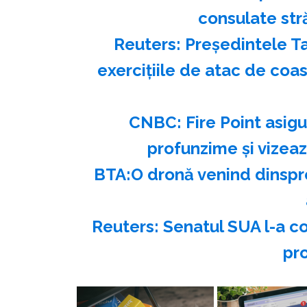
consulate str
Reuters: Preşedintele Ta
exerciţiile de atac de coa
CNBC: Fire Point asigu
profunzime şi vizea
BTA:O dronă venind dinspre
Reuters: Senatul SUA l-a c
pr