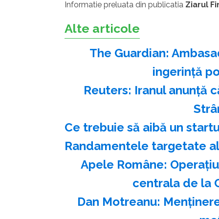
Informatie preluata din publicatia
Ziarul F
Alte articole
The Guardian: Ambasad
ingerinţă po
Reuters: Iranul anunţă 
Str
Ce trebuie să aibă un start
Randamentele targetate ale
Apele Române: Operaţiu
centrala de la 
Dan Motreanu: Menţinerea