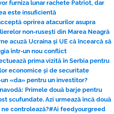
or furniza lunar rachete Patriot, dar
ea este insuficientă
cceptă oprirea atacurilor asupra
olierelor non-ruseşti din Marea Neagră
rne acuză Ucraina şi UE că încearcă să
ia într-un nou conflict
ectuează prima vizită în Serbia pentru
ilor economice şi de securitate
-un «da» pentru un investitor?
rnavodă: Primele două barje pentru
fost scufundate. Azi urmează încă două
au ne controlează?#Ai feedyourgreed