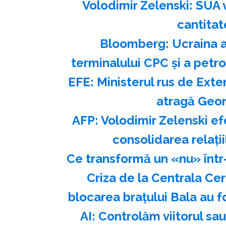
Volodimir Zelenski: SUA v
cantitat
Bloomberg: Ucraina a
terminalului CPC şi a petr
EFE: Ministerul rus de Exte
atragă Georg
AFP: Volodimir Zelenski ef
consolidarea relaţi
Ce transformă un «nu» într
Criza de la Centrala Ce
blocarea brațului Bala au 
AI: Controlăm viitorul s