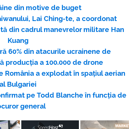
ăine din motive de buget
iwanului, Lai Ching-te, a coordonat
stă din cadrul manevrelor militare Han
Kuang
ră 60% din atacurile ucrainene de
ză producţia a 100.000 de drone
 România a explodat în spaţiul aerian
al Bulgariei
onfirmat pe Todd Blanche în funcţia de
ocuror general