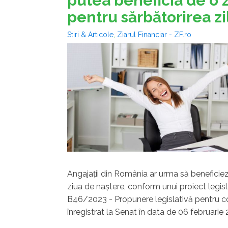
putea beneficia de o zi
pentru sărbătorirea zi
Stiri & Articole
,
Ziarul Financiar - ZF.ro
Angajaţii din România ar urma să beneficieze
ziua de naştere, conform unui proiect legisl
B46/2023 - Propunere legislativă pentru c
înregistrat la Senat în data de 06 februarie 