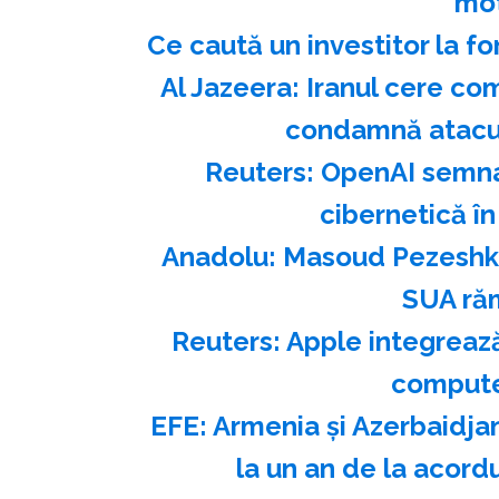
mot
Ce caută un investitor la fo
Al Jazeera: Iranul cere co
condamnă atacur
Reuters: OpenAI semnal
cibernetică în
Anadolu: Masoud Pezeshkia
SUA ră
Reuters: Apple integrează
compute
EFE: Armenia şi Azerbaidja
la un an de la acor