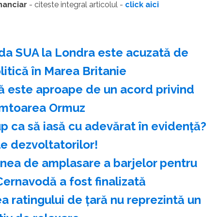
inanciar
- citeste integral articolul -
click aici
a SUA la Londra este acuzată de
litică în Marea Britanie
că este aproape de un acord privind
âmtoarea Ormuz
up ca să iasă cu adevărat în evidență?
 dezvoltatorilor!
nea de amplasare a barjelor pentru
Cernavodă a fost finalizată
 ratingului de ţară nu reprezintă un