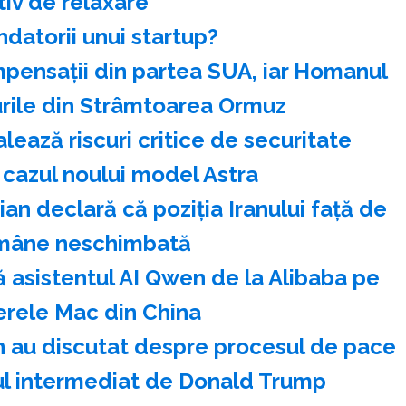
iv de relaxare
ndatorii unui startup?
mpensaţii din partea SUA, iar Homanul
ile din Strâmtoarea Ormuz
ează riscuri critice de securitate
 cazul noului model Astra
n declară că poziţia Iranului faţă de
mâne neschimbată
 asistentul AI Qwen de la Alibaba pe
rele Mac din China
n au discutat despre procesul de pace
dul intermediat de Donald Trump