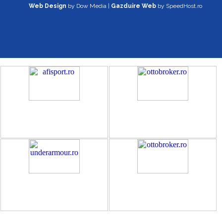
Web Design
by Dow Media |
Gazduire Web
by SpeedHost.ro