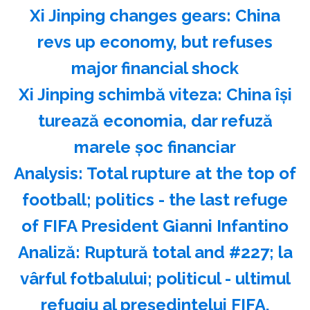
Xi Jinping changes gears: China
revs up economy, but refuses
major financial shock
Xi Jinping schimbă viteza: China îşi
turează economia, dar refuză
marele şoc financiar
Analysis: Total rupture at the top of
football; politics - the last refuge
of FIFA President Gianni Infantino
Analiză: Ruptură total and #227; la
vârful fotbalului; politicul - ultimul
refugiu al preşedintelui FIFA,