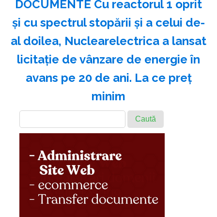
DOCUMENTE Cu reactorul 1 oprit
și cu spectrul stopării și a celui de-
al doilea, Nuclearelectrica a lansat
licitație de vânzare de energie în
avans pe 20 de ani. La ce preț
minim