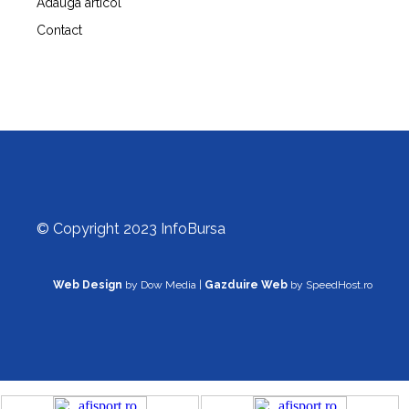
Adauga articol
Contact
© Copyright 2023 InfoBursa
Web Design
by Dow Media |
Gazduire Web
by SpeedHost.ro