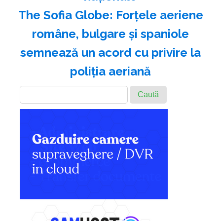
The Sofia Globe: Forţele aeriene
române, bulgare şi spaniole
semnează un acord cu privire la
poliţia aeriană