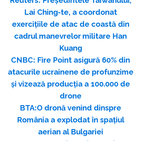
Reuters: Preşedintele Taiwanului,
Lai Ching-te, a coordonat
exerciţiile de atac de coastă din
cadrul manevrelor militare Han
Kuang
CNBC: Fire Point asigură 60% din
atacurile ucrainene de profunzime
şi vizează producţia a 100.000 de
drone
BTA:O dronă venind dinspre
România a explodat în spaţiul
aerian al Bulgariei