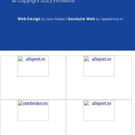
© Copyright 2023 InfoBursa
Web Design
by Dow Media |
Gazduire Web
by SpeedHost.ro