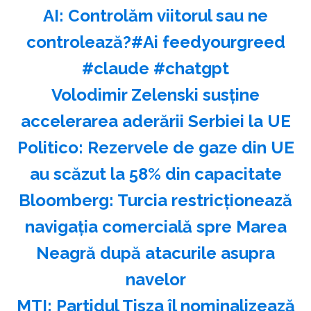
AI: Controlăm viitorul sau ne
controlează?#Ai feedyourgreed
#claude #chatgpt
Volodimir Zelenski susţine
accelerarea aderării Serbiei la UE
Politico: Rezervele de gaze din UE
au scăzut la 58% din capacitate
Bloomberg: Turcia restricţionează
navigaţia comercială spre Marea
Neagră după atacurile asupra
navelor
MTI: Partidul Tisza îl nominalizează