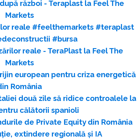
după război - Teraplast la Feel The
Markets
rilor reale #feelthemarkets #teraplast
edeconstructii #bursa
zărilor reale - TeraPlast la Feel The
Markets
rijin european pentru criza energetică
din România
liei două zile să ridice controalele la
entru călătorii spanioli
durile de Private Equity din România
ie, extindere regională şi IA