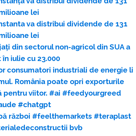
nstanţa va distribui dividende de 131
milioane lei
nstanta va distribui dividende de 131
milioane lei
ţi din sectorul non-agricol din SUA a
 în iulie cu 23.000
 consumatori industriali de energie li
mul. România poate opri exporturile
 pentru viitor. #ai #feedyourgreed
aude #chatgpt
pă război #feelthemarkets #teraplast
erialedeconstructii bvb