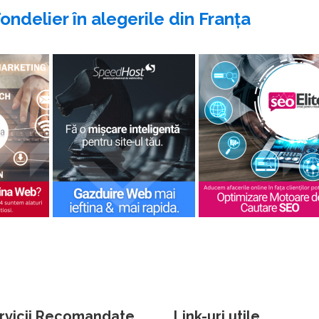
ndelier în alegerile din Franţa
rvicii Recomandate
Link-uri utile