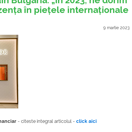
in Bulgaria. „În 2023, ne dorim
enţa în pieţele internaţionale
9 martie 2023
inanciar
- citeste integral articolul -
click aici