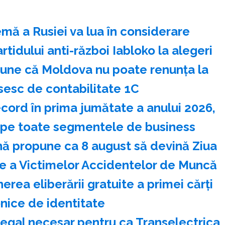
mă a Rusiei va lua în considerare
artidului anti-război Iabloko la alegeri
pune că Moldova nu poate renunţa la
sesc de contabilitate 1C
ecord în prima jumătate a anului 2026,
 pe toate segmentele de business
ă propune ca 8 august să devină Ziua
a Victimelor Accidentelor de Muncă
rea eliberării gratuite a primei cărţi
nice de identitate
legal necesar pentru ca Transelectrica