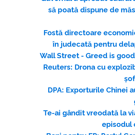
să poată dispune de măsu
Fostă directoare economic
în judecată pentru dela
Wall Street - Greed is good
Reuters: Drona cu explozib
şo
DPA: Exporturile Chinei au
Te-ai gândit vreodată la vi
episodul