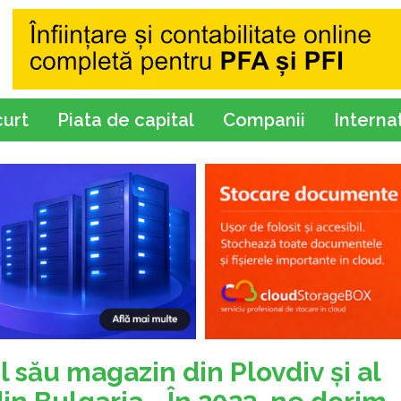
curt
Piata de capital
Companii
Interna
 său magazin din Plovdiv şi al