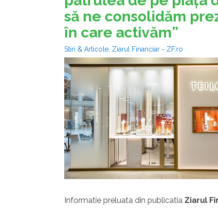
patrulea de pe piaţa d
să ne consolidăm prez
în care activăm”
Stiri & Articole
,
Ziarul Financiar - ZF.ro
Informatie preluata din publicatia
Ziarul F