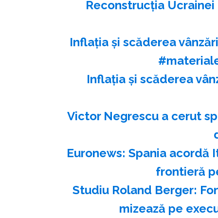
Reconstrucția Ucrainei 
Inflația și scăderea vânză
#material
Inflația și scăderea vân
Victor Negrescu a cerut sp
Euronews: Spania acordă Ita
frontieră p
Studiu Roland Berger: Fon
mizează pe execuţ