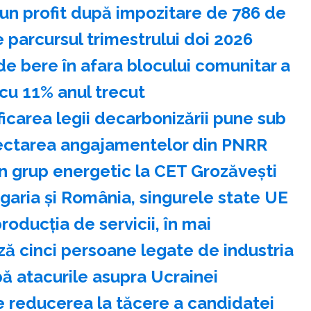
 un profit după impozitare de 786 de
 parcursul trimestrului doi 2026
de bere în afara blocului comunitar a
cu 11% anul trecut
icarea legii decarbonizării pune sub
pectarea angajamentelor din PNRR
 grup energetic la CET Grozăveşti
aria şi România, singurele state UE
roducţia de servicii, în mai
ă cinci persoane legate de industria
pă atacurile asupra Ucrainei
e reducerea la tăcere a candidatei