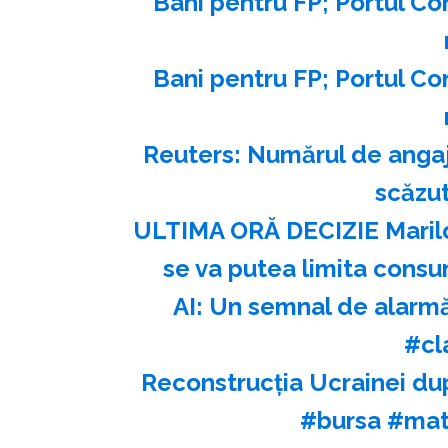
Bani pentru FP; Portul Co
Bani pentru FP; Portul Co
Reuters: Numărul de angaja
scăzut
ULTIMA ORĂ DECIZIE Marilor
se va putea limita consu
AI: Un semnal de alarmă
#cl
Reconstrucția Ucrainei du
#bursa #mat