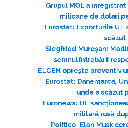
Grupul MOL a înregistrat
milioane de dolari pe
Eurostat: Exporturile UE 
scăzut 
Siegfried Mureşan: Modif
semnul întrebării res
ELCEN opreşte preventiv un
Eurostat: Danemarca, Ung
unde a scăzut p
Euronews: UE sancţioneaz
militară rusă du
Politico: Elon Musk cer