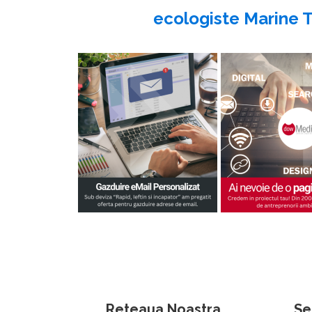
ecologiste Marine To
Reteaua Noastra
Se