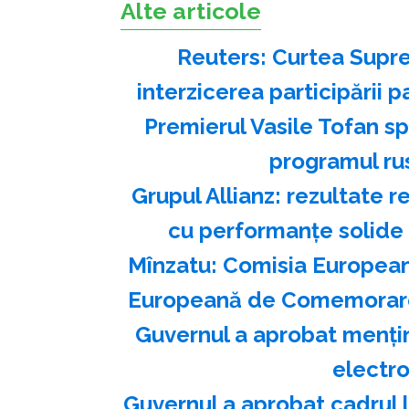
Alte articole
Reuters: Curtea Supre
interzicerea participării p
Premierul Vasile Tofan s
programul ru
Grupul Allianz: rezultate r
cu performanțe solide
Mînzatu: Comisia European
Europeană de Comemorare 
Guvernul a aprobat menţine
electro
Guvernul a aprobat cadrul 