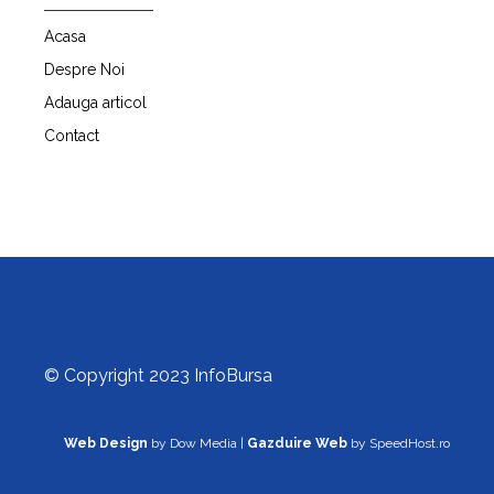
Acasa
Despre Noi
Adauga articol
Contact
© Copyright 2023 InfoBursa
Web Design
by Dow Media |
Gazduire Web
by SpeedHost.ro