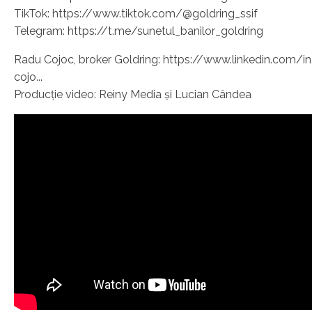
TikTok: https://www.tiktok.com/@goldring_ssif
Telegram: https://t.me/sunetul_banilor_goldring
Radu Cojoc, broker Goldring: https://www.linkedin.com/i
cojo...
Producție video: Reiny Media și Lucian Cândea