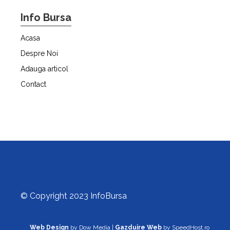
Info Bursa
Acasa
Despre Noi
Adauga articol
Contact
© Copyright 2023 InfoBursa
Web Design
by Dow Media |
Gazduire Web
by SpeedHost.ro