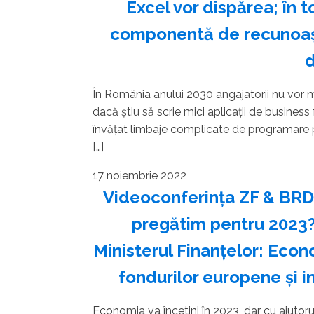
Excel vor dispărea; în 
componentă de recunoaşt
d
În România anului 2030 angajatorii nu vor ma
dacă ştiu să scrie mici aplicaţii de busines
învăţat limbaje complicate de programare pr
[…]
17 noiembrie 2022
Videoconferinţa ZF & BRD
pregătim pentru 2023? 
Ministerul Finanţelor: Econo
fondurilor europene şi in
Economia va încetini în 2023, dar cu ajutorul 