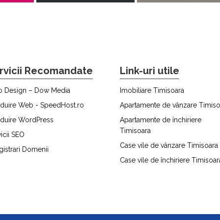
rvicii Recomandate
Link-uri utile
 Design – Dow Media
Imobiliare Timisoara
duire Web - SpeedHost.ro
Apartamente de vânzare Timiso
duire WordPress
Apartamente de închiriere
Timisoara
icii SEO
Case vile de vânzare Timisoara
gistrari Domenii
Case vile de închiriere Timisoar