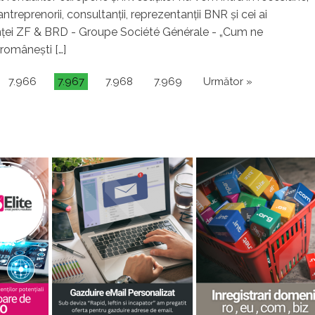
ntreprenorii, consultanţii, reprezentanţii BNR şi cei ai
in­ţei ZF & BRD - Groupe Société Générale - „Cum ne
româneşti […]
7.966
7.967
7.968
7.969
Următor »