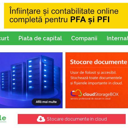
curt
Piata de capital
Companii
Interna
ole
Stocare documente in cloud