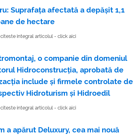
u: Suprafaţa afectată a depăşit 1,1
oane de hectare
iteste integral articolul - click aici
ctromontaj, o companie din domeniul
ctorul Hidroconstrucţia, aprobată de
zacţia include şi firmele controlate de
spectiv Hidroturism şi Hidroedil
iteste integral articolul - click aici
m a apărut Deluxury, cea mai nouă