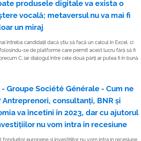
toate produsele digitale va exista o
ere vocală; metaversul nu va mai fi
oar un miraj
i întreba candidaţii dacă ştiu să facă un calcul în Excel, ci
s folosindu-se de platforme care permit acest lucru fără să fi
ecum C, iar dialogul între cele două părţi ar putea fi în bună
 - Groupe Société Générale - Cum ne
Antreprenori, consultanţi, BNR şi
mia va încetini în 2023, dar cu ajutorul
vestiţiilor nu vom intra in recesiune
fondurilor europene şi investiţiilor nu vom intra in rece­siune,