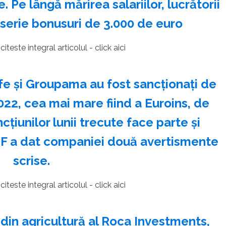
 Pe lângă mărirea salariilor, lucrătorii
 serie bonusuri de 3.000 de euro
iteste integral articolul - click aici
ife şi Groupama au fost sancţionaţi de
22, cea mai mare fiind a Euroins, de
ncţiunilor lunii trecute face parte şi
ASF a dat companiei două avertismente
scrise.
iteste integral articolul - click aici
din agricultură al Roca Investments,