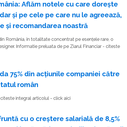
mânia: Aflăm notele cu care doreşte
 dar şi pe cele pe care nu le agreează,
ine şi recomandarea noastră
in România, în totalitate concentrat pe esenţele rare, o
signer. Informatie preluata de pe Ziarul Financiar - citeste
preda 75% din acţiunile companiei către
statul român
iteste integral articolul - click aici
runtă cu o creştere salarială de 8,5%