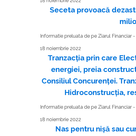
18 noiembrie 2022
Seceta provoacă dezastr
mili
Informatie preluata de pe Ziarul Financiar - c
18 noiembrie 2022
Tranzacţia prin care Ele
ener­giei, preia constru
Consiliul Concurenţei. Tran
Hidroconstrucţia, re
Informatie preluata de pe Ziarul Financiar - c
18 noiembrie 2022
Nas pentru nişă sau cu