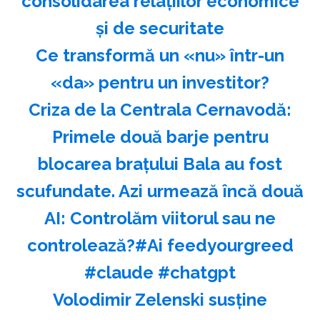
consolidarea relaţiilor economice
şi de securitate
Ce transformă un «nu» într-un
«da» pentru un investitor?
Criza de la Centrala Cernavodă:
Primele două barje pentru
blocarea brațului Bala au fost
scufundate. Azi urmează încă două
AI: Controlăm viitorul sau ne
controlează?#Ai feedyourgreed
#claude #chatgpt
Volodimir Zelenski susţine