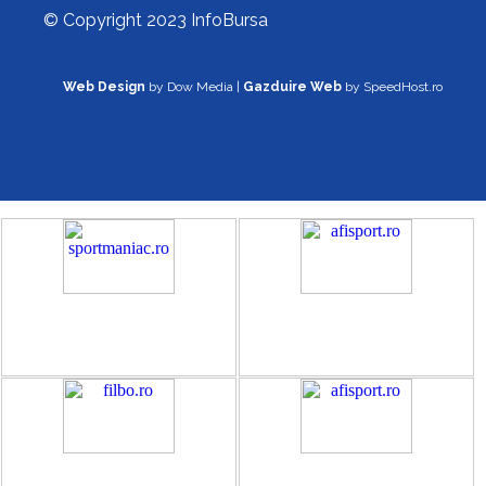
© Copyright 2023 InfoBursa
Web Design
by Dow Media |
Gazduire Web
by SpeedHost.ro