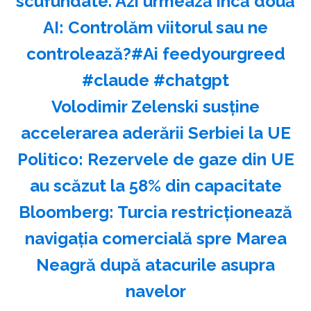
scufundate. Azi urmează încă două
AI: Controlăm viitorul sau ne
controlează?#Ai feedyourgreed
#claude #chatgpt
Volodimir Zelenski susţine
accelerarea aderării Serbiei la UE
Politico: Rezervele de gaze din UE
au scăzut la 58% din capacitate
Bloomberg: Turcia restricţionează
navigaţia comercială spre Marea
Neagră după atacurile asupra
navelor