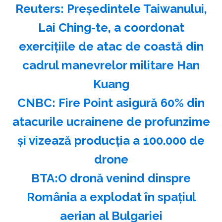
Reuters: Preşedintele Taiwanului,
Lai Ching-te, a coordonat
exerciţiile de atac de coastă din
cadrul manevrelor militare Han
Kuang
CNBC: Fire Point asigură 60% din
atacurile ucrainene de profunzime
şi vizează producţia a 100.000 de
drone
BTA:O dronă venind dinspre
România a explodat în spaţiul
aerian al Bulgariei