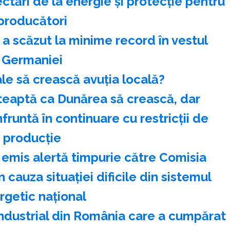
tări de la energie şi protecţie pentru
producători
i a scăzut la minime record în vestul
Germaniei
ale să crească avuția locală?
teaptă ca Dunărea să crească, dar
fruntă în continuare cu restricţii de
producţie
mis alertă timpurie către Comisia
 cauza situației dificile din sistemul
rgetic național
ndustrial din România care a cumpărat