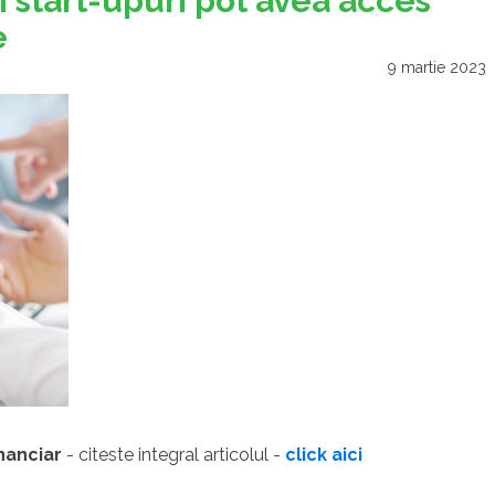
în start-upuri pot avea acces
e
9 martie 2023
inanciar
- citeste integral articolul -
click aici