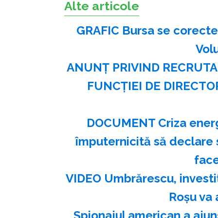
Alte articole
GRAFIC Bursa se corectea
Vol
ANUNŢ PRIVIND RECRUTA
FUNCŢIEI DE DIRECTO
DOCUMENT Criza energet
împuternicită să declare s
face
VIDEO Umbrărescu, investiț
Roșu va 
Spionajul american a ajuns