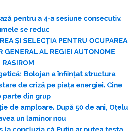
ză pentru a 4-a sesiune consecutiv.
umele se reduc
REA ŞI SELECŢIA PENTRU OCUPAREA
R GENERAL AL REGIEI AUTONOME
RASIROM
ică: Bolojan a înființat structura
tare de criză pe piața energiei. Cine
 parte din grup
ie de amploare. După 50 de ani, Oțelu
avea un laminor nou
 la concluzia că Putin ar putea testa