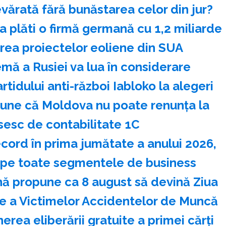
vărată fără bunăstarea celor din jur?
 plăti o firmă germană cu 1,2 miliarde
irea proiectelor eoliene din SUA
mă a Rusiei va lua în considerare
artidului anti-război Iabloko la alegeri
pune că Moldova nu poate renunţa la
sesc de contabilitate 1C
ecord în prima jumătate a anului 2026,
 pe toate segmentele de business
ă propune ca 8 august să devină Ziua
a Victimelor Accidentelor de Muncă
rea eliberării gratuite a primei cărţi