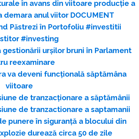
rale în avans din viitoare producție a
a demara anul viitor DOCUMENT
̂nd Păstrezi în Portofoliu #investitii
stitor #investing
 gestionării urşilor bruni în Parlament
ru reexaminare
ra va deveni funcţională săptămâna
viitoare
siune de tranzacţionare a săptămânii
siune de tranzactionare a saptamanii
de punere în siguranţă a blocului din
plozie durează circa 50 de zile