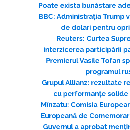
Poate exista bunăstare ade
BBC: Administraţia Trump va
de dolari pentru opr
Reuters: Curtea Supre
interzicerea participării p
Premierul Vasile Tofan s
programul ru
Grupul Allianz: rezultate r
cu performanțe solide
Mînzatu: Comisia European
Europeană de Comemorare 
Guvernul a aprobat menţine