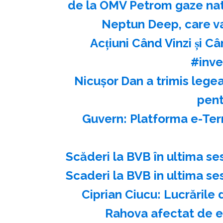
de la OMV Petrom gaze natu
Neptun Deep, care v
Acțiuni Când Vinzi și Ca
#inve
Nicuşor Dan a trimis legea
pent
Guvern: Platforma e-Ter
Scăderi la BVB în ultima se
Scaderi la BVB in ultima se
Ciprian Ciucu: Lucrările 
Rahova afectat de ex