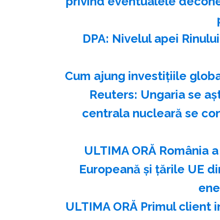
privind eventualele deconec
DPA: Nivelul apei Rinulu
Cum ajung investițiile glob
Reuters: Ungaria se aş
centrala nucleară se con
ULTIMA ORĂ România a e
Europeană și țările UE din
ene
ULTIMA ORĂ Primul client i