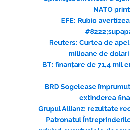
NATO printr
EFE: Rubio avertizea
#8222;supapă
Reuters: Curtea de apel
milioane de dolari 
BT: finanţare de 71,4 mil 
BRD Sogelease împrumută
extinderea fina
Grupul Allianz: rezultate r
Patronatul Întreprinderil