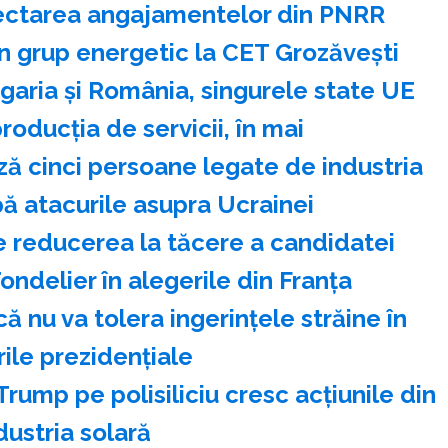
pectarea angajamentelor din PNRR
 grup energetic la CET Grozăveşti
aria şi România, singurele state UE
roducţia de servicii, în mai
ă cinci persoane legate de industria
pă atacurile asupra Ucrainei
e reducerea la tăcere a candidatei
ndelier în alegerile din Franţa
ă nu va tolera ingerinţele străine în
ile prezidenţiale
rump pe polisiliciu cresc acţiunile din
dustria solară