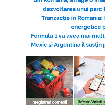
din România, atrage o fina
dezvoltarea unui parc f
Tranzacție în România: 
energetice pe
Formula 1 va avea mai multe
Mexic şi Argentina îl susţin