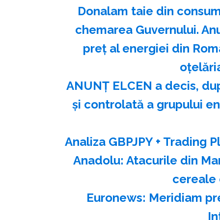
Donalam taie din consumul
chemarea Guvernului. Anul 
preț al energiei din Rom
oțelări
ANUNȚ ELCEN a decis, după
și controlată a grupului e
Analiza GBPJPY + Trading Pl
Anadolu: Atacurile din M
cereale 
Euronews: Meridiam pre
In