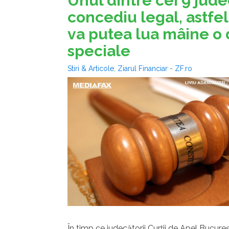
Unul dintre cei 9 judec
concediu legal, astfel
va putea lua mâine o 
speciale
Stiri & Articole
,
Ziarul Financiar - ZF.ro
În timp ce judecătorii Curţii de Apel Bucur