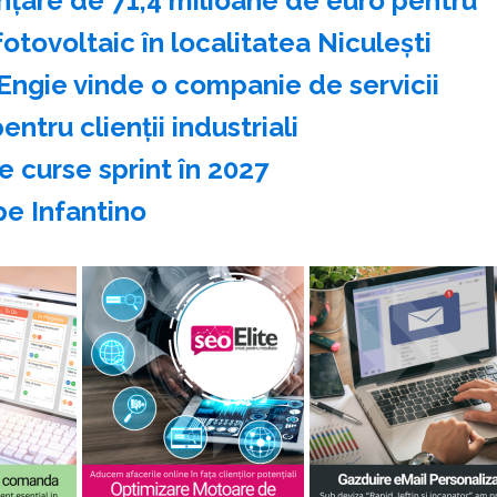
nțare de 71,4 milioane de euro pentru
otovoltaic în localitatea Niculești
Engie vinde o companie de servicii
ntru clienții industriali
 curse sprint în 2027
 pe Infantino