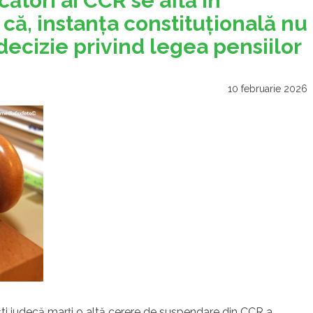
ători ai CCR se află în
 că, instanţa constituţională nu
decizie privind legea pensiilor
10 februarie 2026
eşti judecă marţi o altă cerere de suspendare din CCR a