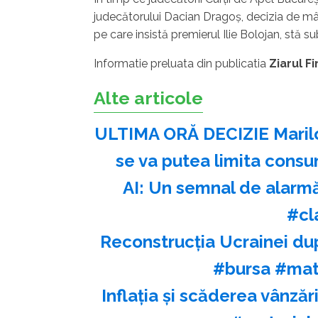
judecătorului Dacian Dragoş, decizia de mâi
pe care insistă premierul Ilie Bolojan, stă s
Informatie preluata din publicatia
Ziarul F
Alte articole
ULTIMA ORĂ DECIZIE Marilor
se va putea limita consu
AI: Un semnal de alarmă
#cl
Reconstrucția Ucrainei du
#bursa #mat
Inflația și scăderea vânză