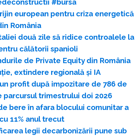
edeconstructii #bursa
rijin european pentru criza energetică
din România
liei două zile să ridice controalele la
entru călătorii spanioli
durile de Private Equity din România
ie, extindere regională şi IA
 un profit după impozitare de 786 de
 parcursul trimestrului doi 2026
de bere în afara blocului comunitar a
cu 11% anul trecut
icarea legii decarbonizării pune sub