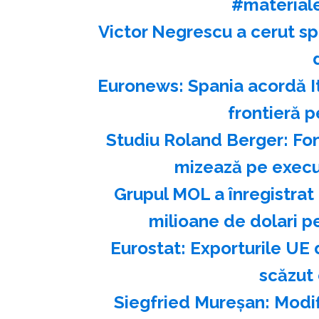
#material
Victor Negrescu a cerut sp
Euronews: Spania acordă Ita
frontieră p
Studiu Roland Berger: Fon
mizează pe execuţ
Grupul MOL a înregistrat
milioane de dolari pe
Eurostat: Exporturile UE 
scăzut 
Siegfried Mureşan: Modif