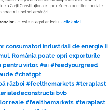
ne a Curţii Constituţionale - pe reforma pensiilor speciale
ub spectrul unei noi amânări.
inanciar
- citeste integral articolul -
click aici
 consumatori industriali de energie li
mul. România poate opri exporturile
 pentru viitor. #ai #feedyourgreed
aude #chatgpt
pă război #feelthemarkets #teraplast
erialedeconstructii bvb
rilor reale #feelthemarkets #teraplast