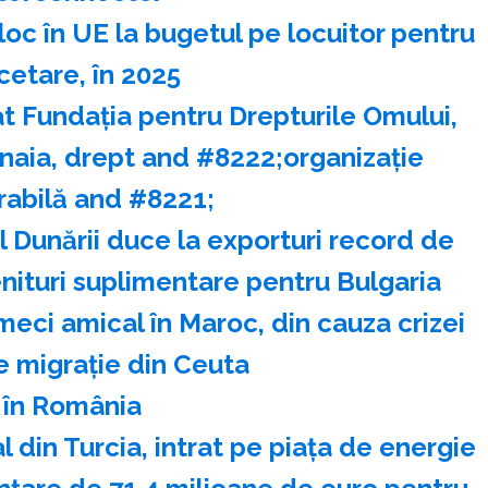
loc în UE la bugetul pe locuitor pentru
cetare, în 2025
t Fundaţia pentru Drepturile Omului,
naia, drept and #8222;organizaţie
rabilă and #8221;
al Dunării duce la exporturi record de
venituri suplimentare pentru Bulgaria
eci amical în Maroc, din cauza crizei
e migraţie din Ceuta
 în România
l din Turcia, intrat pe piața de energie