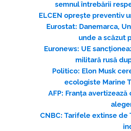
semnul întrebării res
ELCEN opreşte preventiv un
Eurostat: Danemarca, Ung
unde a scăzut p
Euronews: UE sancţioneaz
militară rusă du
Politico: Elon Musk cer
ecologiste Marine To
AFP: Franţa avertizează c
aleger
CNBC: Tarifele extinse de T
in