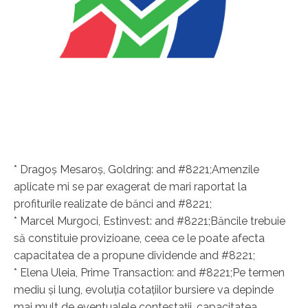
* Dragoş Mesaroş, Goldring: and #8221;Amenzile
aplicate mi se par exagerat de mari raportat la
profiturile realizate de bănci and #8221;
* Marcel Murgoci, Estinvest: and #8221;Băncile trebuie
să constituie provizioane, ceea ce le poate afecta
capacitatea de a propune dividende and #8221;
* Elena Uleia, Prime Transaction: and #8221;Pe termen
mediu şi lung, evoluţia cotaţiilor bursiere va depinde
mai mult de eventualele contestaţii, capacitatea