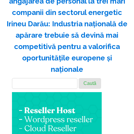
angajarea de personal la trei mari
companii din sectorul energetic
Irineu Darău: Industria naţională de
apărare trebuie să devină mai
competitivă pentru a valorifica
oportunităţile europene şi
naţionale