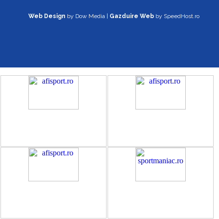
Web Design
by Dow Media |
Gazduire Web
by SpeedHost.ro