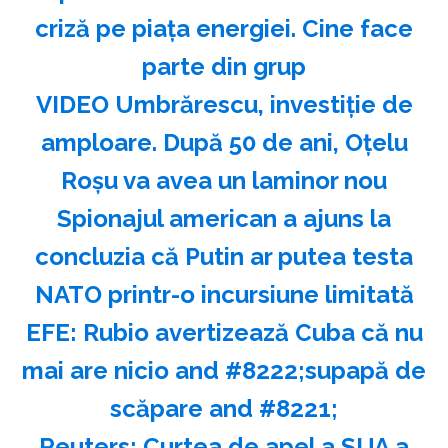
criză pe piața energiei. Cine face
parte din grup
VIDEO Umbrărescu, investiție de
amploare. După 50 de ani, Oțelu
Roșu va avea un laminor nou
Spionajul american a ajuns la
concluzia că Putin ar putea testa
NATO printr-o incursiune limitată
EFE: Rubio avertizează Cuba că nu
mai are nicio and #8222;supapă de
scăpare and #8221;
Reuters: Curtea de apel a SUA a