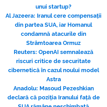
unui startup?
Al Jazeera: Iranul cere compensaţii
din partea SUA, iar Homanul
condamnă atacurile din
Strâmtoarea Ormuz
Reuters: OpenAI semnalează
riscuri critice de securitate
cibernetică în cazul noului model
Astra
Anadolu: Masoud Pezeshkian
declară că poziţia Iranului faţă de
SUA rămâne neschimbată