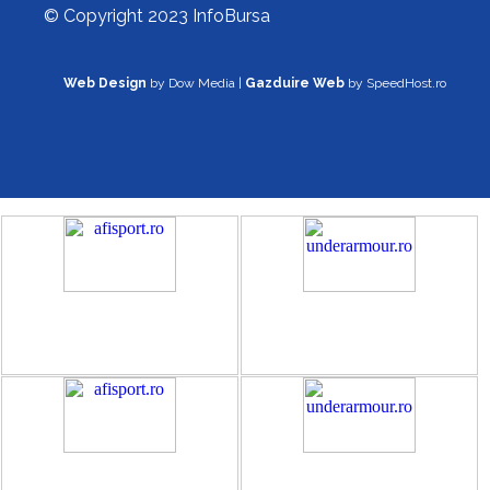
© Copyright 2023 InfoBursa
Web Design
by Dow Media |
Gazduire Web
by SpeedHost.ro