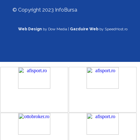
© Copyright 2023 InfoBursa
Web Design
by Dow Media |
Gazduire Web
by SpeedHost.ro