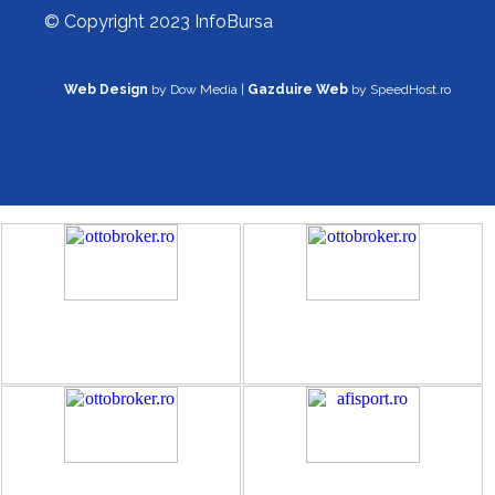
© Copyright 2023 InfoBursa
Web Design
by Dow Media |
Gazduire Web
by SpeedHost.ro