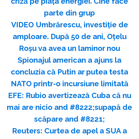
criză pe piața energiei. Cine face
parte din grup
VIDEO Umbrărescu, investiție de
amploare. După 50 de ani, Oțelu
Roșu va avea un laminor nou
Spionajul american a ajuns la
concluzia că Putin ar putea testa
NATO printr-o incursiune limitată
EFE: Rubio avertizează Cuba că nu
mai are nicio and #8222;supapă de
scăpare and #8221;
Reuters: Curtea de apel a SUA a