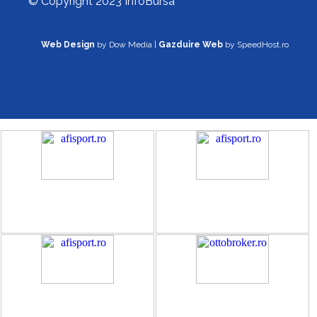
© Copyright 2023 InfoBursa
Web Design
by Dow Media |
Gazduire Web
by SpeedHost.ro