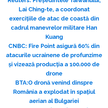
Reuters: Preşedintele Taiwanului,
Lai Ching-te, a coordonat
exerciţiile de atac de coastă din
cadrul manevrelor militare Han
Kuang
CNBC: Fire Point asigură 60% din
atacurile ucrainene de profunzime
şi vizează producţia a 100.000 de
drone
BTA:O dronă venind dinspre
România a explodat în spaţiul
aerian al Bulgariei