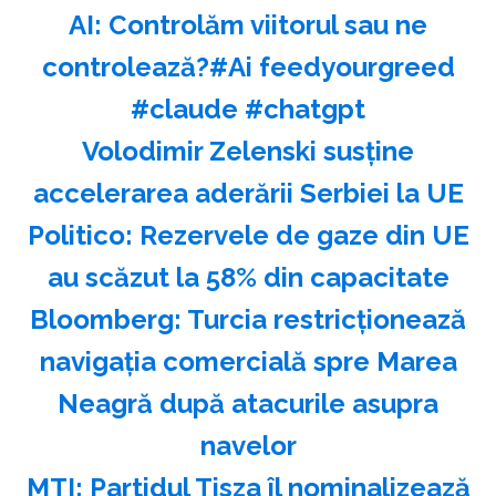
AI: Controlăm viitorul sau ne
controlează?#Ai feedyourgreed
#claude #chatgpt
Volodimir Zelenski susţine
accelerarea aderării Serbiei la UE
Politico: Rezervele de gaze din UE
au scăzut la 58% din capacitate
Bloomberg: Turcia restricţionează
navigaţia comercială spre Marea
Neagră după atacurile asupra
navelor
MTI: Partidul Tisza îl nominalizează