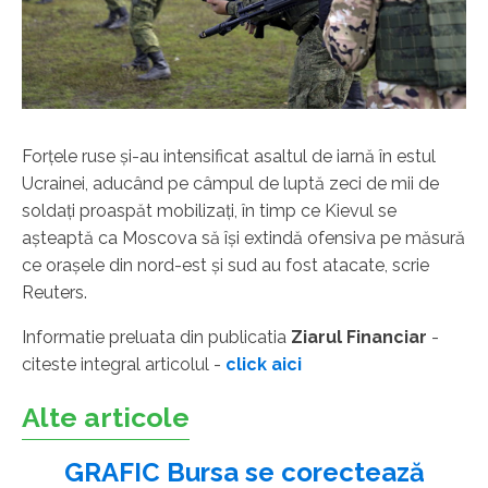
Forţele ruse şi-au intensificat asaltul de iarnă în estul
Ucrainei, aducând pe câmpul de luptă zeci de mii de
soldaţi proaspăt mobilizaţi, în timp ce Kievul se
aşteaptă ca Moscova să îşi extindă ofensiva pe măsură
ce oraşele din nord-est şi sud au fost atacate, scrie
Reuters.
Informatie preluata din publicatia
Ziarul Financiar
-
citeste integral articolul -
click aici
Alte articole
GRAFIC Bursa se corectează