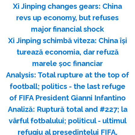
Xi Jinping changes gears: China
revs up economy, but refuses
major financial shock
Xi Jinping schimbă viteza: China îşi
turează economia, dar refuză
marele şoc financiar
Analysis: Total rupture at the top of
football; politics - the last refuge
of FIFA President Gianni Infantino
Analiză: Ruptură total and #227; la
vârful fotbalului; politicul - ultimul
refugiu al preşedintelui FIFA,