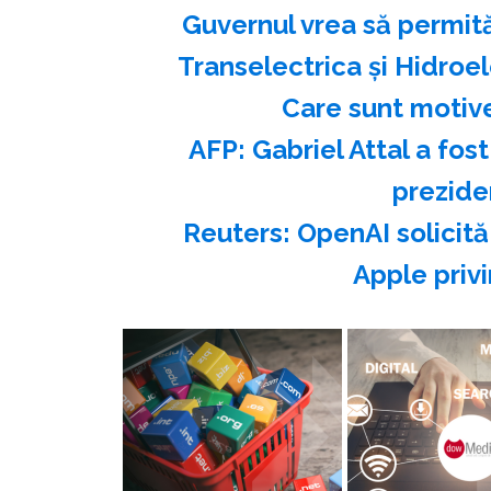
Guvernul vrea să permită
Transelectrica și Hidroel
Care sunt motive
AFP: Gabriel Attal a fos
prezide
Reuters: OpenAI solicită
Apple priv