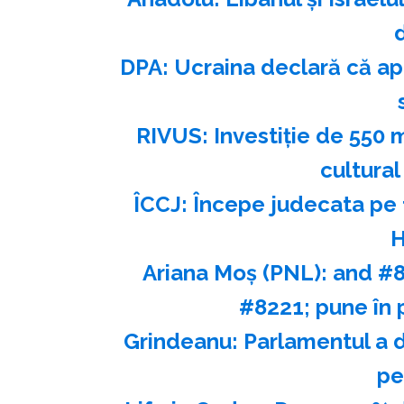
DPA: Ucraina declară că apr
RIVUS: Investiţie de 550 
cultural
ÎCCJ: Începe judecata pe f
H
Ariana Moş (PNL): and #8
#8221; pune în p
Grindeanu: Parlamentul a 
pe