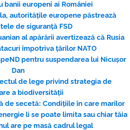
u banii europeni ai României
la, autorităţile europene păstrează
tele de siguranţă FSD
uanian al apărării avertizează că Rusia
tacuri împotriva ţărilor NATO
speND pentru suspendarea lui Nicuşor
Dan
ectul de lege privind strategia de
re a biodiversităţii
 de secetă: Condițiile în care marilor
nergie li se poate limita sau chiar tăia
ul are pe masă cadrul legal