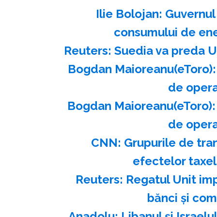
Ilie Bolojan: Guvernul
consumului de ener
Reuters: Suedia va preda U
Bogdan Maioreanu(eToro): I
de operar
Bogdan Maioreanu(eToro): I
de operar
CNN: Grupurile de tra
efectelor taxe
Reuters: Regatul Unit imp
bănci şi com
Anadolu: Libanul şi Israelu