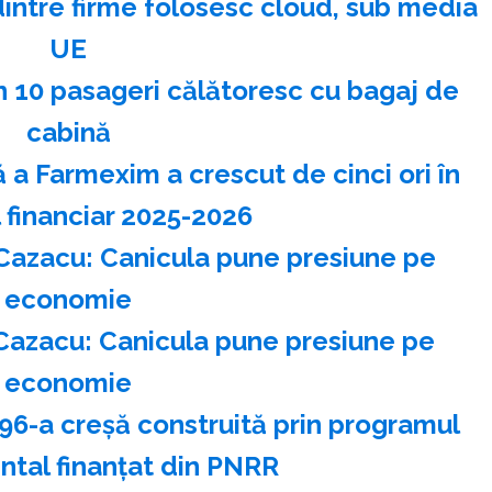
dintre firme folosesc cloud, sub media
UE
n 10 pasageri călătoresc cu bagaj de
cabină
 a Farmexim a crescut de cinci ori în
l financiar 2025-2026
Cazacu: Canicula pune presiune pe
economie
Cazacu: Canicula pune presiune pe
economie
 96-a creşă construită prin programul
tal finanţat din PNRR