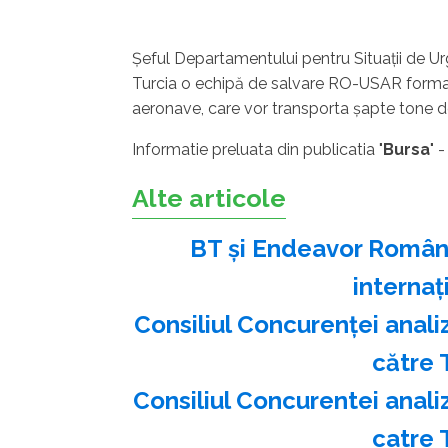
Şeful Departamentului pentru Situaţii de Ur
Turcia o echipă de salvare RO-USAR formată
aeronave, care vor transporta şapte tone
Informatie preluata din publicatia "
Bursa
" 
Alte articole
BT şi Endeavor Români
internaţ
Consiliul Concurenţei anal
către 
Consiliul Concurentei anal
catre 