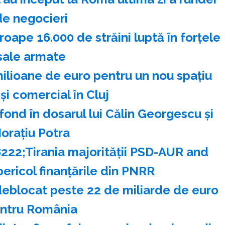
de negocieri
oape 16.000 de străini luptă în forţele
sale armate
milioane de euro pentru un nou spaţiu
 şi comercial în Cluj
ond în dosarul lui Călin Georgescu şi
oraţiu Potra
222;Tirania majorităţii PSD-AUR and
ericol finanţările din PNRR
deblocat peste 22 de miliarde de euro
ntru România