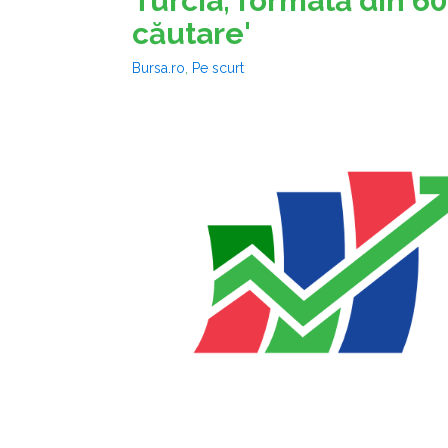
Turcia, formată din 60
căutare'
Bursa.ro
,
Pe scurt