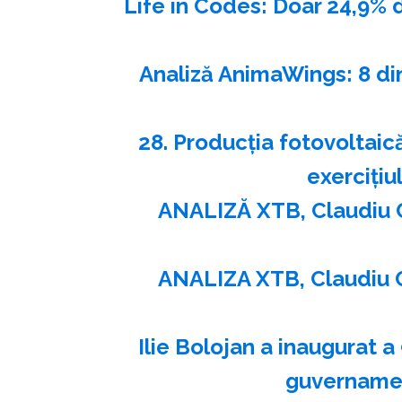
Life in Codes: Doar 24,9% 
Analiză AnimaWings: 8 di
28. Producţia fotovoltaică
exerciţiu
ANALIZĂ XTB, Claudiu 
ANALIZA XTB, Claudiu 
Ilie Bolojan a inaugurat a
guvernamen