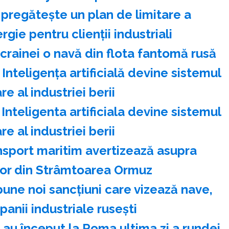
 pregăteşte un plan de limitare a
gie pentru clienţii industriali
crainei o navă din flota fantomă rusă
nteligenţa artificială devine sistemul
e al industriei berii
nteligenta artificiala devine sistemul
e al industriei berii
nsport maritim avertizează asupra
lor din Strâmtoarea Ormuz
une noi sancţiuni care vizează nave,
panii industriale ruseşti
l au început la Roma ultima zi a rundei