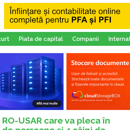
curt
Piata de capital
Companii
Interna
 RO-USAR care va pleca în