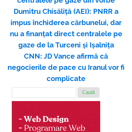
centralele pe gaze din vorbe
Dumitru Chisăliţă (AEI): PNRR a
impus închiderea cărbunelui, dar
nu a finanţat direct centralele pe
gaze de la Turceni şi Işalniţa
CNN: JD Vance afirmă că
negocierile de pace cu Iranul vor fi
complicate