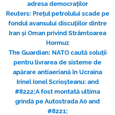
adresa democraţilor
Reuters: Preţul petrolului scade pe
fondul avansului discuţiilor dintre
Iran şi Oman privind Strâmtoarea
Hormuz
The Guardian: NATO caută soluţii
pentru livrarea de sisteme de
apărare antiaeriană în Ucraina
Irinel Ionel Scrioşteanu: and
#8222;A fost montată ultima
grindă pe Autostrada A0 and
#8221;