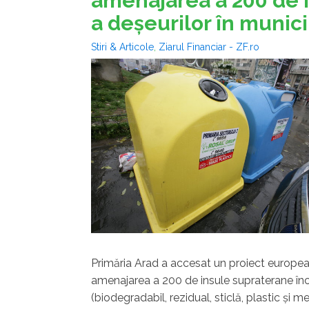
amenajarea a 200 de 
a deşeurilor în munici
Stiri & Articole
,
Ziarul Financiar - ZF.ro
Primăria Arad a accesat un proiect european
amenajarea a 200 de insule supraterane înca
(biodegradabil, rezidual, sticlă, plastic şi me