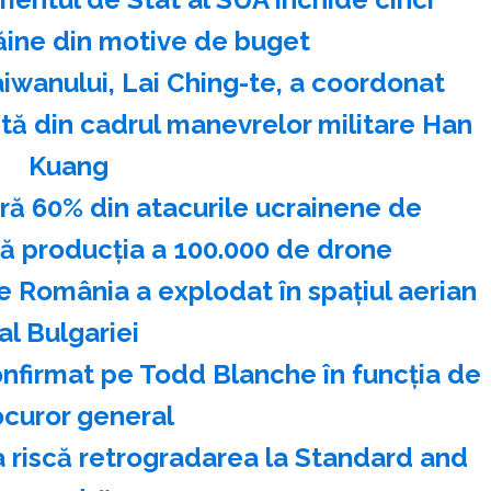
ăine din motive de buget
iwanului, Lai Ching-te, a coordonat
stă din cadrul manevrelor militare Han
Kuang
ră 60% din atacurile ucrainene de
ză producţia a 100.000 de drone
 România a explodat în spaţiul aerian
al Bulgariei
onfirmat pe Todd Blanche în funcţia de
ocuror general
 riscă retrogradarea la Standard and