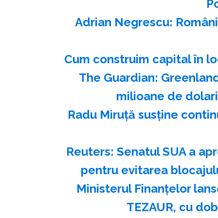
P
Adrian Negrescu: România 
Cum construim capital în loc
The Guardian: Greenland
milioane de dolar
Radu Miruţă susţine conti
Reuters: Senatul SUA a apr
pentru evitarea blocajul
Ministerul Finanţelor lans
TEZAUR, cu dobâ