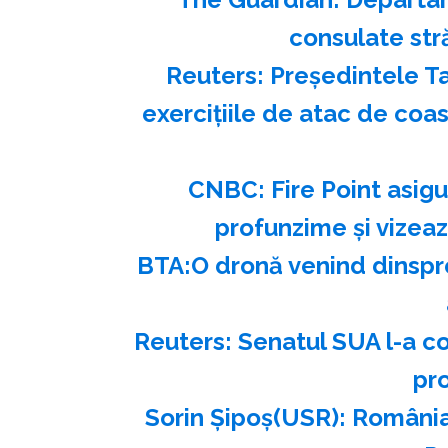
consulate str
Reuters: Preşedintele Ta
exerciţiile de atac de coa
CNBC: Fire Point asigu
profunzime şi vizea
BTA:O dronă venind dinspre
Reuters: Senatul SUA l-a c
pr
Sorin Şipoş(USR): România