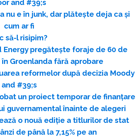
oor and #39;s
nu e în junk, dar plăteşte deja ca şi
cum ar fi
 să-l risipim?
 Energy pregăteşte foraje de 60 de
i în Groenlanda fără aprobare
nuarea reformelor după decizia Moody
and #39;s
obat un proiect temporar de finanţare
ui guvernamental înainte de alegeri
ează o nouă ediţie a titlurilor de stat
nzi de până la 7,15% pe an