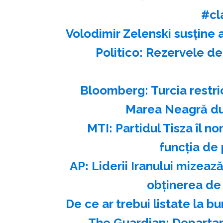
#cl
Volodimir Zelenski susţine 
Politico: Rezervele de
Bloomberg: Turcia restri
Marea Neagră du
MTI: Partidul Tisza îl 
funcţia de 
AP: Liderii Iranului mizea
obţinerea de
️De ce ar trebui listate la 
The Guardian: Departam