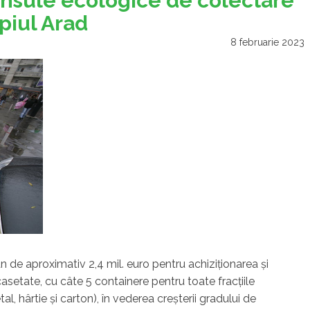
insule ecologice de colectare
piul Arad
8 februarie 2023
 de aproximativ 2,4 mil. euro pentru achiziţionarea şi
setate, cu câte 5 containere pentru toate fracţiile
tal, hârtie şi carton), în vederea creşterii gradului de