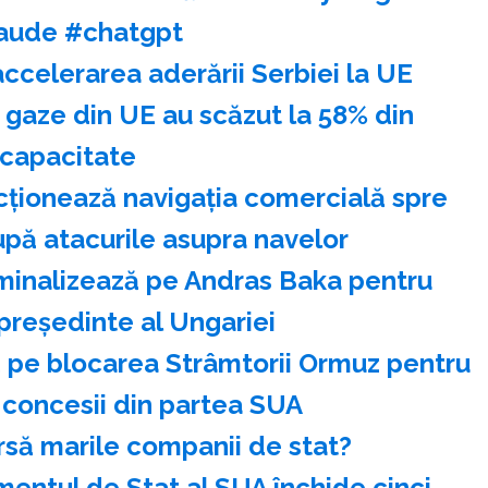
aude #chatgpt
accelerarea aderării Serbiei la UE
 gaze din UE au scăzut la 58% din
capacitate
cţionează navigaţia comercială spre
pă atacurile asupra navelor
nominalizează pe Andras Baka pentru
preşedinte al Ungariei
ză pe blocarea Strâmtorii Ormuz pentru
 concesii din partea SUA
bursă marile companii de stat?
entul de Stat al SUA închide cinci