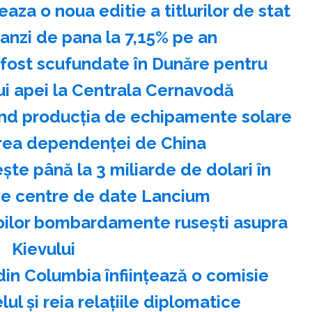
eaza o noua editie a titlurilor de stat
nzi de pana la 7,15% pe an
 fost scufundate în Dunăre pentru
ui apei la Centrala Cernavodă
tind producţia de echipamente solare
rea dependenţei de China
şte până la 3 miliarde de dolari în
de centre de date Lancium
noilor bombardamente ruseşti asupra
Kievului
in Columbia înfiinţează o comisie
ul şi reia relaţiile diplomatice