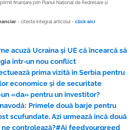
 primit finanţare prin Planul Naţional de Redresare şi
inanciar
- citeste integral articolul -
click aici
rne acuză Ucraina şi UE că încearcă să
ia într-un nou conflict
ectuează prima vizită în Serbia pentru
ilor economice şi de securitate
-un «da» pentru un investitor?
rnavodă: Primele două barje pentru
fost scufundate. Azi urmează încă două
au ne controlează?#Ai feedyourgreed