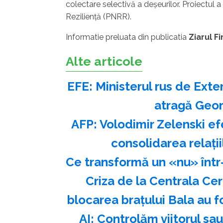
colectare selectivă a deşeurilor. Proiectul a
Rezilienţă (PNRR).
Informatie preluata din publicatia
Ziarul F
Alte articole
EFE: Ministerul rus de Exte
atragă Georg
AFP: Volodimir Zelenski ef
consolidarea relaţi
Ce transformă un «nu» într
Criza de la Centrala Ce
blocarea brațului Bala au 
AI: Controlăm viitorul s