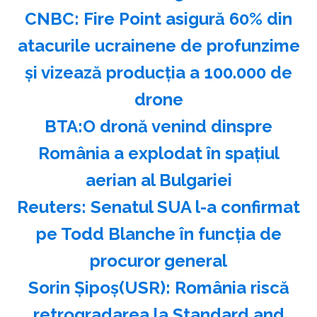
CNBC: Fire Point asigură 60% din
atacurile ucrainene de profunzime
şi vizează producţia a 100.000 de
drone
BTA:O dronă venind dinspre
România a explodat în spaţiul
aerian al Bulgariei
Reuters: Senatul SUA l-a confirmat
pe Todd Blanche în funcţia de
procuror general
Sorin Şipoş(USR): România riscă
retrogradarea la Standard and