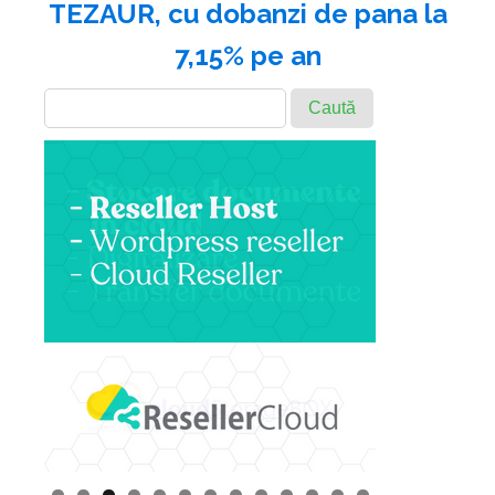
TEZAUR, cu dobanzi de pana la
7,15% pe an