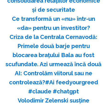
consolidarea relaţiilor economice
şi de securitate
Ce transformă un «nu» într-un
«da» pentru un investitor?
Criza de la Centrala Cernavodă:
Primele două barje pentru
blocarea brațului Bala au fost
scufundate. Azi urmează încă două
AI: Controlăm viitorul sau ne
controlează?#Ai feedyourgreed
#claude #chatgpt
Volodimir Zelenski susţine