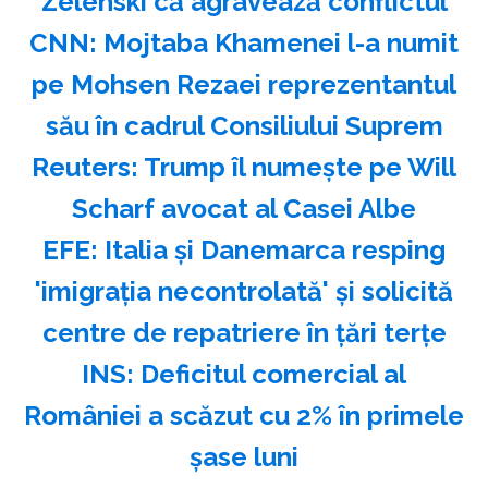
Zelenski că agravează conflictul
CNN: Mojtaba Khamenei l-a numit
pe Mohsen Rezaei reprezentantul
său în cadrul Consiliului Suprem
Reuters: Trump îl numeşte pe Will
Scharf avocat al Casei Albe
EFE: Italia şi Danemarca resping
'imigraţia necontrolată' şi solicită
centre de repatriere în ţări terţe
INS: Deficitul comercial al
României a scăzut cu 2% în primele
şase luni