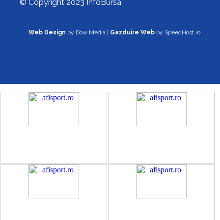
© Copyright 2023 InfoBursa
Web Design
by Dow Media |
Gazduire Web
by SpeedHost.ro