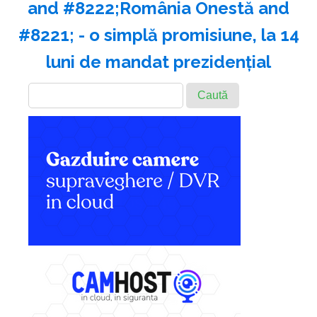
and #8222;România Onestă and
#8221; - o simplă promisiune, la 14
luni de mandat prezidenţial