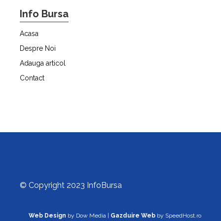
Info Bursa
Acasa
Despre Noi
Adauga articol
Contact
© Copyright 2023 InfoBursa
Web Design
by Dow Media |
Gazduire Web
by SpeedHost.ro