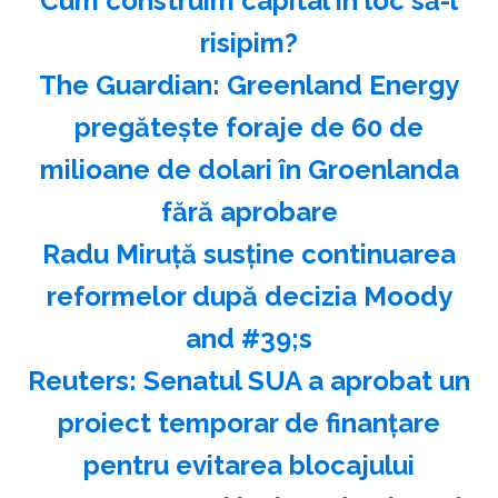
Cum construim capital în loc să-l
risipim?
The Guardian: Greenland Energy
pregăteşte foraje de 60 de
milioane de dolari în Groenlanda
fără aprobare
Radu Miruţă susţine continuarea
reformelor după decizia Moody
and #39;s
Reuters: Senatul SUA a aprobat un
proiect temporar de finanţare
pentru evitarea blocajului