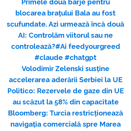
Primele două barje pentru
blocarea brațului Bala au fost
scufundate. Azi urmează încă două
AI: Controlăm viitorul sau ne
controlează?#Ai feedyourgreed
#claude #chatgpt
Volodimir Zelenski susţine
accelerarea aderării Serbiei la UE
Politico: Rezervele de gaze din UE
au scăzut la 58% din capacitate
Bloomberg: Turcia restricţionează
navigaţia comercială spre Marea