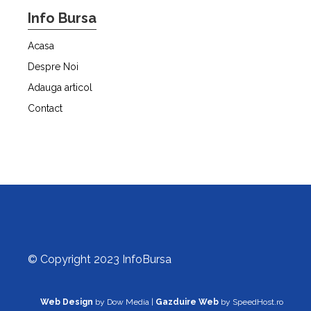
Info Bursa
Acasa
Despre Noi
Adauga articol
Contact
© Copyright 2023 InfoBursa
Web Design
by Dow Media |
Gazduire Web
by SpeedHost.ro