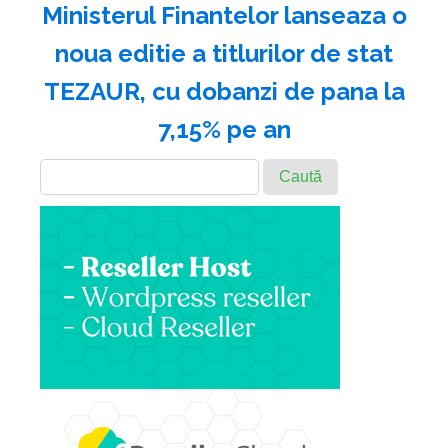
Ministerul Finantelor lanseaza o
noua editie a titlurilor de stat
TEZAUR, cu dobanzi de pana la
7,15% pe an