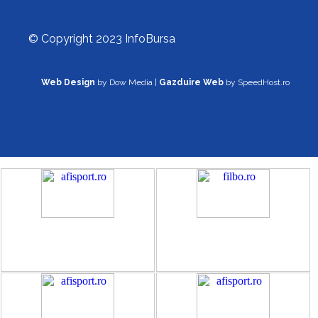
© Copyright 2023 InfoBursa
Web Design
by Dow Media |
Gazduire Web
by SpeedHost.ro