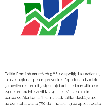
Poliţia Română anunţă că 9.860 de poliţişti au acţionat,
la nivel naţional, pentru prevenirea faptelor antisociale
şi menţinerea ordinii şi siguranţei publice, iar în ultimele
24 de ore, au intervenit la 2.411 sesizări venite din
partea cetăţenilor, iar în urma activităţilor desfăşurate
au constatat peste 750 de infracţiuni şi au aplicat peste