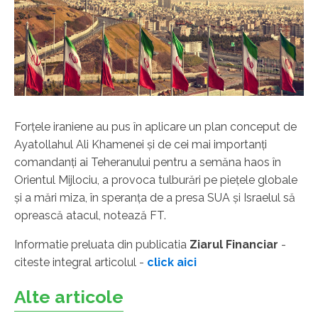
Forţele iraniene au pus în aplicare un plan conceput de
Ayatollahul Ali Khamenei şi de cei mai importanţi
comandanţi ai Teheranului pentru a semăna haos în
Orientul Mijlociu, a provoca tulburări pe pieţele globale
şi a mări miza, în speranţa de a presa SUA şi Israelul să
oprească atacul, notează FT.
Informatie preluata din publicatia
Ziarul Financiar
-
citeste integral articolul -
click aici
Alte articole