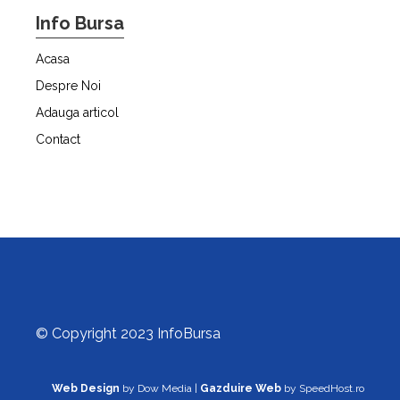
Info Bursa
Acasa
Despre Noi
Adauga articol
Contact
© Copyright 2023 InfoBursa
Web Design
by Dow Media |
Gazduire Web
by SpeedHost.ro