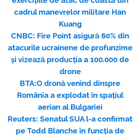
exerciţiile de atac de coastă din
cadrul manevrelor militare Han
Kuang
CNBC: Fire Point asigură 60% din
atacurile ucrainene de profunzime
şi vizează producţia a 100.000 de
drone
BTA:O dronă venind dinspre
România a explodat în spaţiul
aerian al Bulgariei
Reuters: Senatul SUA l-a confirmat
pe Todd Blanche în funcţia de