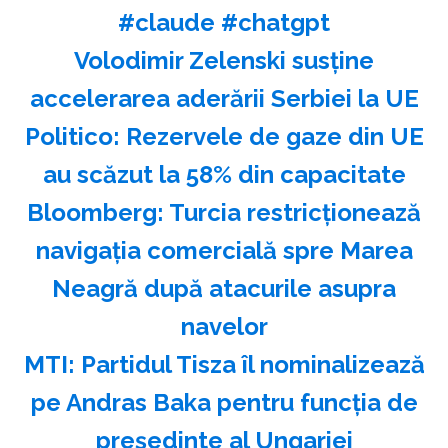
#claude #chatgpt
Volodimir Zelenski susţine
accelerarea aderării Serbiei la UE
Politico: Rezervele de gaze din UE
au scăzut la 58% din capacitate
Bloomberg: Turcia restricţionează
navigaţia comercială spre Marea
Neagră după atacurile asupra
navelor
MTI: Partidul Tisza îl nominalizează
pe Andras Baka pentru funcţia de
preşedinte al Ungariei