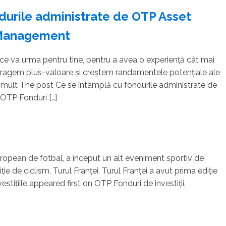
durile administrate de OTP Asset
Management
 ce va urma pentru tine, pentru a avea o experiență cât mai
ragem plus-valoare și creștem randamentele potențiale ale
i mult The post Ce se întâmplă cu fondurile administrate de
OTP Fonduri […]
pean de fotbal, a început un alt eveniment sportiv de
e de ciclism, Turul Franței. Turul Franței a avut prima ediție
estițiile appeared first on OTP Fonduri de investiții.