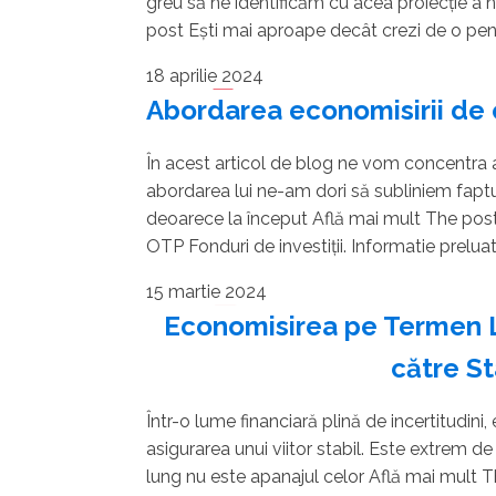
greu să ne identificăm cu acea proiecție a 
post Ești mai aproape decât crezi de o pen
18 aprilie 2024
Abordarea economisirii de c
În acest articol de blog ne vom concentra asu
abordarea lui ne-am dori să subliniem faptu
deoarece la început Află mai mult The post 
OTP Fonduri de investiții. Informatie preluat
15 martie 2024
Economisirea pe Termen Lu
către St
Într-o lume financiară plină de incertitudin
asigurarea unui viitor stabil. Este extrem 
lung nu este apanajul celor Află mai mult