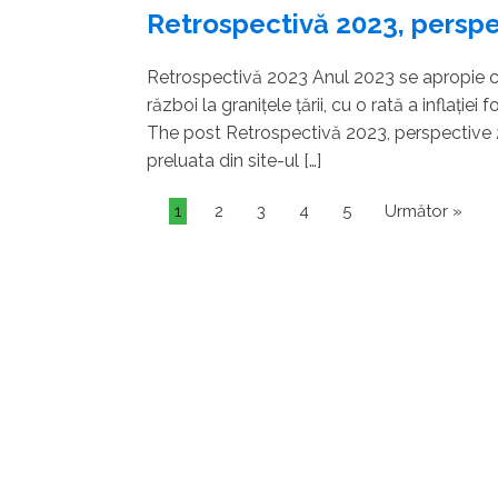
Retrospectivă 2023, persp
Retrospectivă 2023 Anul 2023 se apropie cu
război la granițele țării, cu o rată a inflație
The post Retrospectivă 2023, perspective 2
preluata din site-ul […]
1
2
3
4
5
Următor »