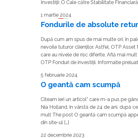
Investiții: O Cale către Stabilitate Financiară
1 martie 2024
Fondurile de absolute retu
După cum am spus de mai multe ori, în paleta
nevoile tuturor clienților. Astfel, OTP Ass
care au nivele de risc diferite, Află mai mu
OTP Fonduri de investiții. Informatie preluata
5 februarie 2024
O geantă cam scumpă
Citeam ieri un articol* care m-a pus pe gân
Nia Holland, în vârstă de 24 de ani, după c
mult The post O geantă cam scumpă appeare
din site-ul […]
22 decembrie 2023