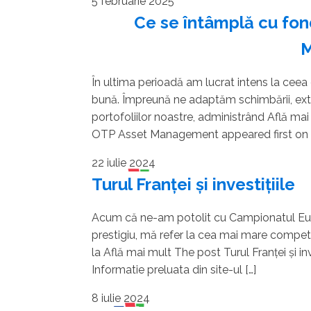
5 februarie 2025
Ce se întâmplă cu fon
În ultima perioadă am lucrat intens la ceea
bună. Împreună ne adaptăm schimbării, ext
portofoliilor noastre, administrând Află ma
OTP Asset Management appeared first on 
22 iulie 2024
Turul Franței și investițiile
Acum că ne-am potolit cu Campionatul Euro
prestigiu, mă refer la cea mai mare competiți
la Află mai mult The post Turul Franței și inv
Informatie preluata din site-ul […]
8 iulie 2024