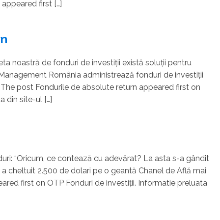
 appeared first […]
rn
 noastră de fonduri de investiții există soluții pentru
et Management România administrează fonduri de investiții
lt The post Fondurile de absolute return appeared first on
 din site-ul […]
duri: “Oricum, ce contează cu adevărat? La asta s-a gândit
e a cheltuit 2.500 de dolari pe o geantă Chanel de Află mai
d first on OTP Fonduri de investiții. Informatie preluata