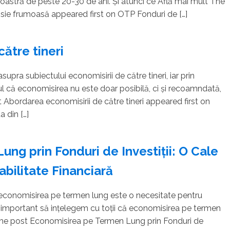
noastră de peste 20-30 de ani. Și atunci ce Află mai mult The
sie frumoasă appeared first on OTP Fonduri de […]
ătre tineri
pra subiectului economisirii de către tineri, iar prin
l că economisirea nu este doar posibilă, ci și recoamndată,
Abordarea economisirii de către tineri appeared first on
a din […]
ng prin Fonduri de Investiții: O Cale
abilitate Financiară
i, economisirea pe termen lung este o necesitate pentru
de important să ințelegem cu toții că economisirea pe termen
 The post Economisirea pe Termen Lung prin Fonduri de