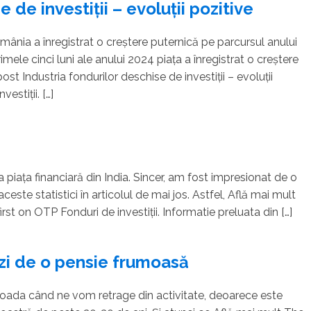
 de investiții – evoluții pozitive
omânia a înregistrat o creștere puternică pe parcursul anului
imele cinci luni ale anului 2024 piața a înregistrat o creștere
t Industria fondurilor deschise de investiții – evoluții
estiții. […]
la piața financiară din India. Sincer, am fost impresionat de o
aceste statistici în articolul de mai jos. Astfel, Află mai mult
st on OTP Fonduri de investiții. Informatie preluata din […]
zi de o pensie frumoasă
rioada când ne vom retrage din activitate, deoarece este