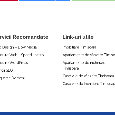
rvicii Recomandate
Link-uri utile
 Design – Dow Media
Imobiliare Timisoara
duire Web - SpeedHost.ro
Apartamente de vânzare Timiso
duire WordPress
Apartamente de închiriere
Timisoara
icii SEO
Case vile de vânzare Timisoara
gistrari Domenii
Case vile de închiriere Timisoar