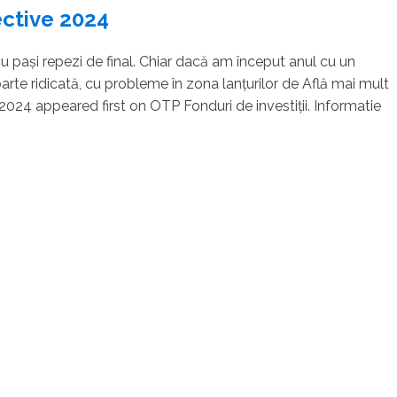
ective 2024
 pași repezi de final. Chiar dacă am început anul cu un
i foarte ridicată, cu probleme în zona lanțurilor de Află mai mult
024 appeared first on OTP Fonduri de investiții. Informatie