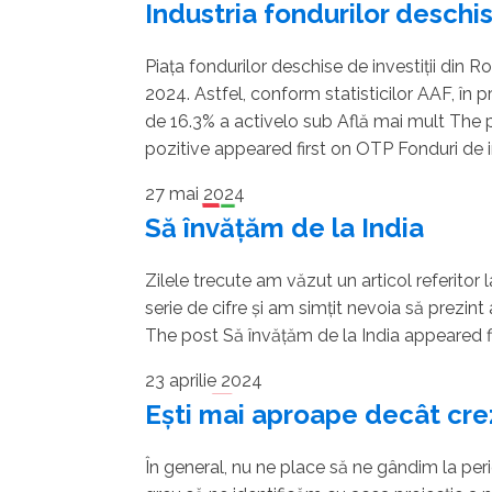
Industria fondurilor deschise
Piața fondurilor deschise de investiții din R
2024. Astfel, conform statisticilor AAF, în pr
de 16.3% a activelo sub Află mai mult The pos
pozitive appeared first on OTP Fonduri de inv
27 mai 2024
Să învățăm de la India
Zilele trecute am văzut un articol referitor 
serie de cifre și am simțit nevoia să prezint 
The post Să învățăm de la India appeared fir
23 aprilie 2024
Ești mai aproape decât cre
În general, nu ne place să ne gândim la pe