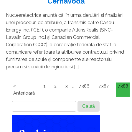
Cernavodă
Nuclearelectrica anunţă că, în urma derulării şi finalizării
unei proceduri de atribuire, a transmis către Candu
Energy Inc. ('CEI'), o companie AtkinsRealis [SNC-
Lavalin Group Inc.] şi Canadian Commercial
Corporation ('CCC'), o corporaţie federală de stat, o
comunicare referitoare la atribuirea contractului privind
furnizarea de scule şi componente ale reactorului,
precum si servicii de inginerie si […]
«
1
2
3
…
7.386
7.387
7.388
Anterioară