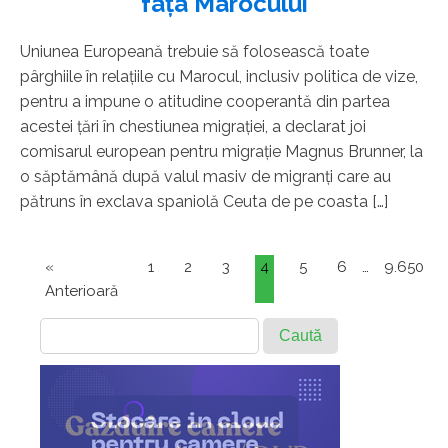
faţa Marocului
Uniunea Europeană trebuie să folosească toate
pârghiile în relaţiile cu Marocul, inclusiv politica de vize,
pentru a impune o atitudine cooperantă din partea
acestei ţări în chestiunea migraţiei, a declarat joi
comisarul european pentru migraţie Magnus Brunner, la
o săptămână după valul masiv de migranţi care au
pătruns în exclava spaniolă Ceuta de pe coasta […]
«
1
2
3
4
5
6
…
9.650
Anterioară