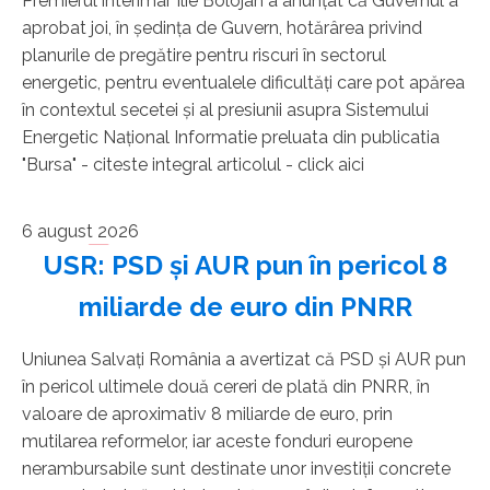
Premierul interimar Ilie Bolojan a anunţat că Guvernul a
aprobat joi, în şedinţa de Guvern, hotărârea privind
planurile de pregătire pentru riscuri în sectorul
energetic, pentru eventualele dificultăţi care pot apărea
în contextul secetei şi al presiunii asupra Sistemului
Energetic Naţional Informatie preluata din publicatia
"Bursa" - citeste integral articolul - click aici
6 august 2026
USR: PSD şi AUR pun în pericol 8
miliarde de euro din PNRR
Uniunea Salvaţi România a avertizat că PSD şi AUR pun
în pericol ultimele două cereri de plată din PNRR, în
valoare de aproximativ 8 miliarde de euro, prin
mutilarea reformelor, iar aceste fonduri europene
nerambursabile sunt destinate unor investiţii concrete