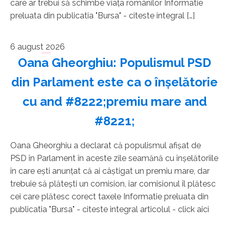
care ar trebui să schimbe viaţa românilor Informatie
preluata din publicatia "Bursa" - citeste integral […]
6 august 2026
Oana Gheorghiu: Populismul PSD
din Parlament este ca o înşelătorie
cu and #8222;premiu mare and
#8221;
Oana Gheorghiu a declarat că populismul afişat de
PSD în Parlament în aceste zile seamănă cu înşelătoriile
în care eşti anunţat că ai câştigat un premiu mare, dar
trebuie să plăteşti un comision, iar comisionul îl plătesc
cei care plătesc corect taxele Informatie preluata din
publicatia "Bursa" - citeste integral articolul - click aici